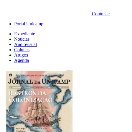
Contraste
Portal Unicamp
Expediente
Notícias
Audiovisual
Colunas
Artigos
Agenda