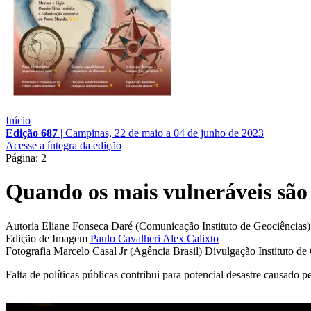
Início
Edição 687
|
Campinas, 22 de maio a 04 de junho de 2023
Acesse a íntegra da edição
Página: 2
Quando os mais vulneráveis são
Autoria
Eliane Fonseca Daré (Comunicação Instituto de Geociências)
Edição de Imagem
Paulo Cavalheri
Alex Calixto
Fotografia
Marcelo Casal Jr (Agência Brasil)
Divulgação Instituto de
Falta de políticas públicas contribui para potencial desastre causado 