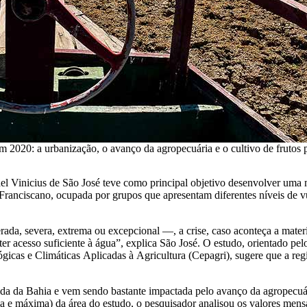
em 2020: a urbanização, o avanço da agropecuária e o cultivo de fruto
el Vinicius de São José teve como principal objetivo desenvolver uma 
ranciscano, ocupada por grupos que apresentam diferentes níveis de vu
rada, severa, extrema ou excepcional —, a crise, caso aconteça a mate
ter acesso suficiente à água”, explica São José. O estudo, orientado p
ógicas e Climáticas Aplicadas à Agricultura (Cepagri), sugere que a regi
ida da Bahia e vem sendo bastante impactada pelo avanço da agropecuár
 e máxima) da área do estudo, o pesquisador analisou os valores mensai