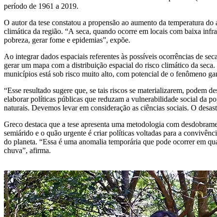
período de 1961 a 2019.
O autor da tese constatou a propensão ao aumento da temperatura do a
climática da região. “A seca, quando ocorre em locais com baixa infra
pobreza, gerar fome e epidemias”, expõe.
Ao integrar dados espaciais referentes às possíveis ocorrências de seca
gerar um mapa com a distribuição espacial do risco climático da seca.
municípios está sob risco muito alto, com potencial de o fenômeno gan
“Esse resultado sugere que, se tais riscos se materializarem, podem des
elaborar políticas públicas que reduzam a vulnerabilidade social da
naturais. Devemos levar em consideração as ciências sociais. O desa
Greco destaca que a tese apresenta uma metodologia com desdobrament
semiárido e o quão urgente é criar políticas voltadas para a convivên
do planeta. “Essa é uma anomalia temporária que pode ocorrer em qual
chuva”, afirma.