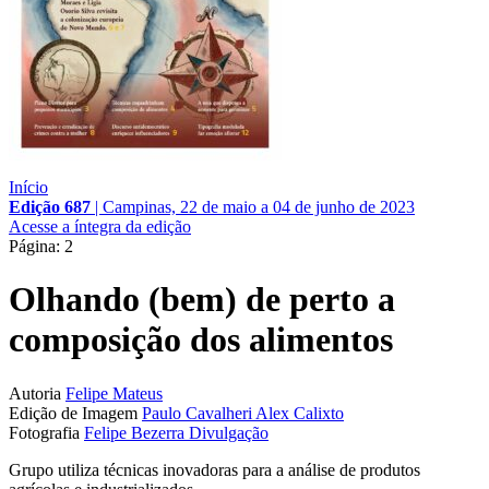
Início
Edição 687
|
Campinas, 22 de maio a 04 de junho de 2023
Acesse a íntegra da edição
Página: 2
Olhando (bem) de perto a
composição dos alimentos
Autoria
Felipe Mateus
Edição de Imagem
Paulo Cavalheri
Alex Calixto
Fotografia
Felipe Bezerra
Divulgação
Grupo utiliza técnicas inovadoras para a análise de produtos