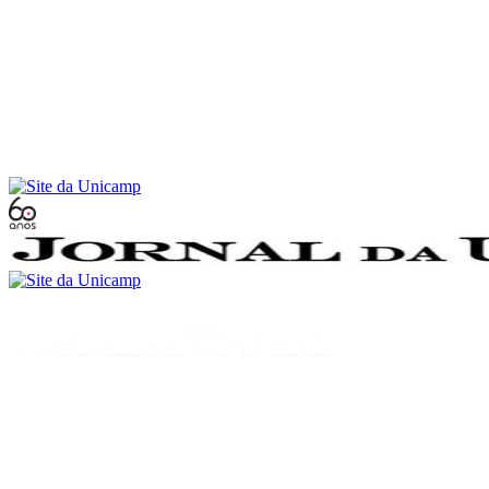
Conteúdo principal
Menu principal
Rodapé
Menu
Buscar