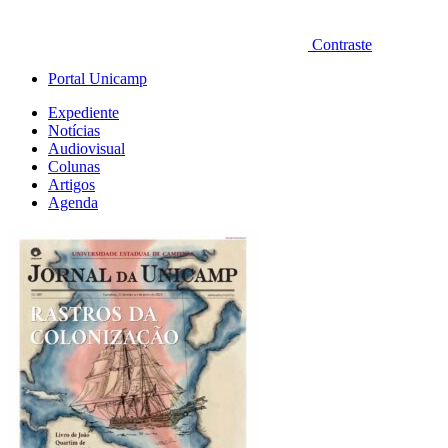
Contraste
Portal Unicamp
Expediente
Notícias
Audiovisual
Colunas
Artigos
Agenda