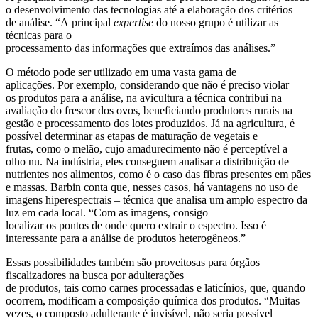
o desenvolvimento das tecnologias até a elaboração dos critérios
de análise. “A principal
expertise
do nosso grupo é utilizar as
técnicas para o
processamento das informações que extraímos das análises.”
O método pode ser utilizado em uma vasta gama de
aplicações. Por exemplo, considerando que não é preciso violar
os produtos para a análise, na avicultura a técnica contribui na
avaliação do frescor dos ovos, beneficiando produtores rurais na
gestão e processamento dos lotes produzidos. Já na agricultura, é
possível determinar as etapas de maturação de vegetais e
frutas, como o melão, cujo amadurecimento não é perceptível a
olho nu. Na indústria, eles conseguem analisar a distribuição de
nutrientes nos alimentos, como é o caso das fibras presentes em pães
e massas. Barbin conta que, nesses casos, há vantagens no uso de
imagens hiperespectrais – técnica que analisa um amplo espectro da
luz em cada local. “Com as imagens, consigo
localizar os pontos de onde quero extrair o espectro. Isso é
interessante para a análise de produtos heterogêneos.”
Essas possibilidades também são proveitosas para órgãos
fiscalizadores na busca por adulterações
de produtos, tais como carnes processadas e laticínios, que, quando
ocorrem, modificam a composição química dos produtos. “Muitas
vezes, o composto adulterante é invisível, não seria possível