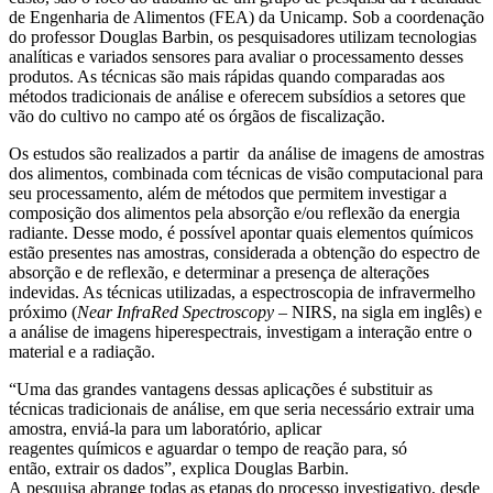
de Engenharia de Alimentos (FEA) da Unicamp. Sob a coordenação
do professor Douglas Barbin, os pesquisadores utilizam tecnologias
analíticas e variados sensores para avaliar o processamento desses
produtos. As técnicas são mais rápidas quando comparadas aos
métodos tradicionais de análise e oferecem subsídios a setores que
vão do cultivo no campo até os órgãos de fiscalização.
Os estudos são realizados a partir da análise de imagens de amostras
dos alimentos, combinada com técnicas de visão computacional para
seu processamento, além de métodos que permitem investigar a
composição dos alimentos pela absorção e/ou reflexão da energia
radiante. Desse modo, é possível apontar quais elementos químicos
estão presentes nas amostras, considerada a obtenção do espectro de
absorção e de reflexão, e determinar a presença de alterações
indevidas. As técnicas utilizadas, a espectroscopia de infravermelho
próximo (
Near
InfraRed Spectroscopy
– NIRS, na sigla em inglês) e
a análise de imagens hiperespectrais, investigam a interação entre o
material e a radiação.
“Uma das grandes vantagens dessas aplicações é substituir as
técnicas tradicionais de análise, em que seria necessário extrair uma
amostra, enviá-la para um laboratório, aplicar
reagentes químicos e aguardar o tempo de reação para, só
então, extrair os dados”, explica Douglas Barbin.
A pesquisa abrange todas as etapas do processo investigativo, desde