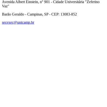
Avenida Albert Einstein, n° 901 - Cidade Universitária "Zeferino
Vaz"
Barão Geraldo - Campinas, SP - CEP: 13083-852
secexec@unicamp.br
Link para o Facebook
Link para o Linkedin
Link para o Instagram