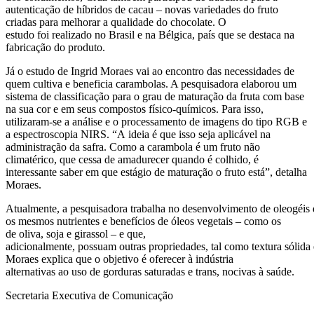
autenticação de híbridos de cacau – novas variedades do fruto
criadas para melhorar a qualidade do chocolate. O
estudo foi realizado no Brasil e na Bélgica, país que se destaca na
fabricação do produto.
Já o estudo de Ingrid Moraes vai ao encontro das necessidades de
quem cultiva e beneficia carambolas. A pesquisadora elaborou um
sistema de classificação para o grau de maturação da fruta com base
na sua cor e em seus compostos físico-químicos. Para isso,
utilizaram-se a análise e o processamento de imagens do tipo RGB e
a espectroscopia NIRS. “A ideia é que isso seja aplicável na
administração da safra. Como a carambola é um fruto não
climatérico, que cessa de amadurecer quando é colhido, é
interessante saber em que estágio de maturação o fruto está”, detalha
Moraes.
Atualmente, a pesquisadora trabalha no desenvolvimento de oleogéi
os mesmos nutrientes e benefícios de óleos vegetais – como os
de oliva, soja e girassol – e que,
adicionalmente, possuam outras propriedades, tal como textura sólida
Moraes explica que o objetivo é oferecer à indústria
alternativas ao uso de gorduras saturadas e trans, nocivas à saúde.
Secretaria Executiva de Comunicação