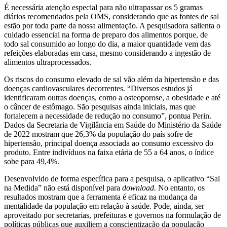
É necessária atenção especial para não ultrapassar os 5 gramas
diários recomendados pela OMS, considerando que as fontes de sal
estão por toda parte da nossa alimentação. A pesquisadora salienta o
cuidado essencial na forma de preparo dos alimentos porque, de
todo sal consumido ao longo do dia, a maior quantidade vem das
refeições elaboradas em casa, mesmo considerando a ingestão de
alimentos ultraprocessados.
Os riscos do consumo elevado de sal vão além da hipertensão e das
doenças cardiovasculares decorrentes. “Diversos estudos já
identificaram outras doenças, como a osteoporose, a obesidade e até
o câncer de estômago. São pesquisas ainda iniciais, mas que
fortalecem a necessidade de redução no consumo”, pontua Perin.
Dados da Secretaria de Vigilância em Saúde do Ministério da Saúde
de 2022 mostram que 26,3% da população do país sofre de
hipertensão, principal doença associada ao consumo excessivo do
produto. Entre indivíduos na faixa etária de 55 a 64 anos, o índice
sobe para 49,4%.
Desenvolvido de forma específica para a pesquisa, o aplicativo “Sal
na Medida” não está disponível para
download.
No entanto, os
resultados mostram que a ferramenta é eficaz na mudança da
mentalidade da população em relação à saúde. Pode, ainda, ser
aproveitado por secretarias, prefeituras e governos na formulação de
políticas públicas que auxiliem a conscientização da população