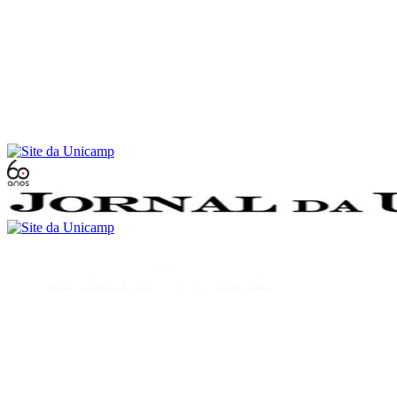
Conteúdo principal
Menu principal
Rodapé
Menu
Buscar