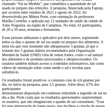
chamado “Sal na Medida”, que contabiliza a quantidade de sal
usada no preparo das refeições. A pesquisa, financiada pela Fapesp,
que ocorreu entre outubro de 2021 e agosto de 2022, foi
desenvolvida por Milena Perin, com orientação da professora
Marília Cornélio, e aplicada nas 12 unidades de saúde da cidade de
Artur Nogueira, na região de Campinas. No total, 43 participantes,
de 20 a 59 anos, testaram a ferramenta.
Essas pessoas utilizaram o aplicativo por dois meses, registrando
todos os dias o quanto de sal era usado no preparo dos alimentos. A
meta era que esse montante não ultrapassasse 3 gramas, já que o
restante dos 5 gramas diários recomendados pela Organização
Mundial da Saúde (OMS) viria de outras fontes, como o sal natural
dos alimentos e de produtos processados e ultraprocessados. Os
usuários também tinham acesso a conteúdos informativos, tais como
vídeos de orientação sobre como medir o sal e receitas para
substituí-lo.
Os resultados foram positivos: o consumo caiu de 4,6 gramas por
dia, no início da pesquisa, para 3,5 gramas. Além disso, 67% dos
participantes
demonstraram disposição em continuar reduzindo a ingestão de sal no
dia a dia. Perin conta que os resultados apresentados surpreendiam
os usuários, que não imaginavam o quanto de sal consumiam. “Essa
foi uma intervenção de longo prazo, que facilitou a criação de novos