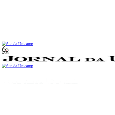
Conteúdo principal
Menu principal
Rodapé
Menu
Buscar