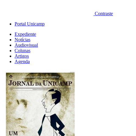
Contraste
Portal Unicamp
Expediente
Notícias
Audiovisual
Colunas
Artigos
Agenda