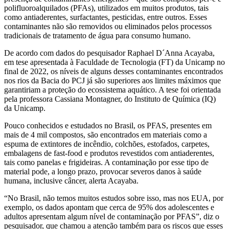
polifluoroalquilados (PFAs), utilizados em muitos produtos, tais
como antiaderentes, surfactantes, pesticidas, entre outros. Esses
contaminantes não são removidos ou eliminados pelos processos
tradicionais de tratamento de água para consumo humano.
De acordo com dados do pesquisador Raphael D´Anna Acayaba,
em tese apresentada à Faculdade de Tecnologia (FT) da Unicamp no
final de 2022, os níveis de alguns desses contaminantes encontrados
nos rios da Bacia do PCJ já são superiores aos limites máximos que
garantiriam a proteção do ecossistema aquático. A tese foi orientada
pela professora Cassiana Montagner, do Instituto de Química (IQ)
da Unicamp.
Pouco conhecidos e estudados no Brasil, os PFAS, presentes em
mais de 4 mil compostos, são encontrados em materiais como a
espuma de extintores de incêndio, colchões, estofados, carpetes,
embalagens de fast-food e produtos revestidos com antiaderentes,
tais como panelas e frigideiras. A contaminação por esse tipo de
material pode, a longo prazo, provocar severos danos à saúde
humana, inclusive câncer, alerta Acayaba.
“No Brasil, não temos muitos estudos sobre isso, mas nos EUA, por
exemplo, os dados apontam que cerca de 95% dos adolescentes e
adultos apresentam algum nível de contaminação por PFAS”, diz o
pesquisador, que chamou a atenção também para os riscos que esses