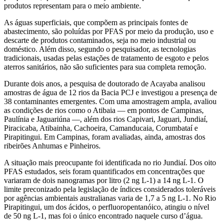
produtos representam para o meio ambiente.
As águas superficiais, que compõem as principais fontes de
abastecimento, são poluídas por PFAS por meio da produção, uso e
descarte de produtos contaminados, seja no meio industrial ou
doméstico. Além disso, segundo o pesquisador, as tecnologias
tradicionais, usadas pelas estações de tratamento de esgoto e pelos
aterros sanitários, não são suficientes para sua completa remoção.
Durante dois anos, a pesquisa de doutorado de Acayaba analisou
amostras de água de 12 rios da Bacia PCJ e investigou a presença de
38 contaminantes emergentes. Com uma amostragem ampla, avaliou
as condições de rios como o Atibaia — em pontos de Campinas,
Paulínia e Jaguariúna —, além dos rios Capivari, Jaguari, Jundiaí,
Piracicaba, Atibainha, Cachoeira, Camanducaia, Corumbataí e
Pirapitingui. Em Campinas, foram avaliadas, ainda, amostras dos
ribeirões Anhumas e Pinheiros.
A situação mais preocupante foi identificada no rio Jundiaí. Dos oito
PFAS estudados, seis foram quantificados em concentrações que
variaram de dois nanogramas por litro (2 ng L-1) a 14 ng L-1. O
limite preconizado pela legislação de índices considerados toleráveis
por agências ambientais australianas varia de 1,7 a 5 ng L-1. No Rio
Pirapitingui, um dos ácidos, o perfluoropentanóico, atingiu o nível
de 50 ng L-1, mas foi o único encontrado naquele curso d’água.