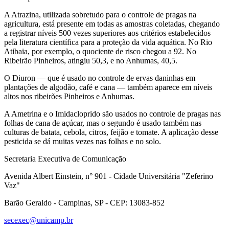
A Atrazina, utilizada sobretudo para o controle de pragas na
agricultura, está presente em todas as amostras coletadas, chegando
a registrar níveis 500 vezes superiores aos critérios estabelecidos
pela literatura científica para a proteção da vida aquática. No Rio
Atibaia, por exemplo, o quociente de risco chegou a 92. No
Ribeirão Pinheiros, atingiu 50,3, e no Anhumas, 40,5.
O Diuron — que é usado no controle de ervas daninhas em
plantações de algodão, café e cana — também aparece em níveis
altos nos ribeirões Pinheiros e Anhumas.
A Ametrina e o Imidacloprido são usados no controle de pragas nas
folhas de cana de açúcar, mas o segundo é usado também nas
culturas de batata, cebola, citros, feijão e tomate. A aplicação desse
pesticida se dá muitas vezes nas folhas e no solo.
Secretaria Executiva de Comunicação
Avenida Albert Einstein, n° 901 - Cidade Universitária "Zeferino
Vaz"
Barão Geraldo - Campinas, SP - CEP: 13083-852
secexec@unicamp.br
Link para o Facebook