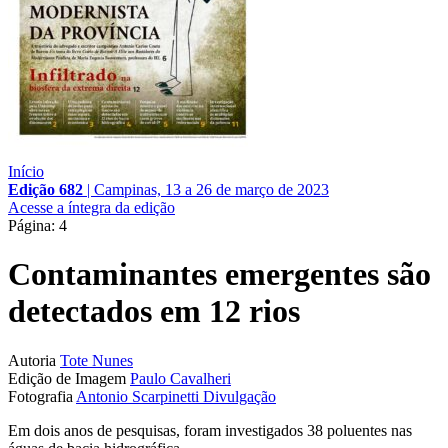
Início
Edição 682
|
Campinas, 13 a 26 de março de 2023
Acesse a íntegra da edição
Página: 4
Contaminantes emergentes são
detectados em 12 rios
Autoria
Tote Nunes
Edição de Imagem
Paulo Cavalheri
Fotografia
Antonio Scarpinetti
Divulgação
Em dois anos de pesquisas, foram investigados 38 poluentes nas