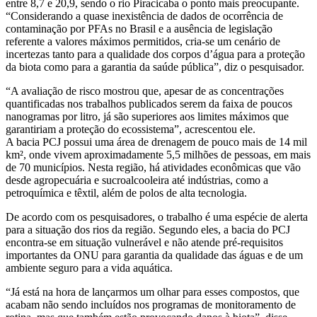
entre 8,7 e 20,9, sendo o rio Piracicaba o ponto mais preocupante.
“Considerando a quase inexistência de dados de ocorrência de
contaminação por PFAs no Brasil e a ausência de legislação
referente a valores máximos permitidos, cria-se um cenário de
incertezas tanto para a qualidade dos corpos d’água para a proteção
da biota como para a garantia da saúde pública”, diz o pesquisador.
“A avaliação de risco mostrou que, apesar de as concentrações
quantificadas nos trabalhos publicados serem da faixa de poucos
nanogramas por litro, já são superiores aos limites máximos que
garantiriam a proteção do ecossistema”, acrescentou ele.
A bacia PCJ possui uma área de drenagem de pouco mais de 14 mil
km², onde vivem aproximadamente 5,5 milhões de pessoas, em mais
de 70 municípios. Nesta região, há atividades econômicas que vão
desde agropecuária e sucroalcooleira até indústrias, como a
petroquímica e têxtil, além de polos de alta tecnologia.
De acordo com os pesquisadores, o trabalho é uma espécie de alerta
para a situação dos rios da região. Segundo eles, a bacia do PCJ
encontra-se em situação vulnerável e não atende pré-requisitos
importantes da ONU para garantia da qualidade das águas e de um
ambiente seguro para a vida aquática.
“Já está na hora de lançarmos um olhar para esses compostos, que
acabam não sendo incluídos nos programas de monitoramento de