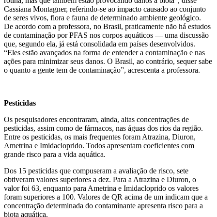
rotina, mas que também estão provocando danos à biota”, disse
Cassiana Montagner, referindo-se ao impacto causado ao conjunto
de seres vivos, flora e fauna de determinado ambiente geológico.
De acordo com a professora, no Brasil, praticamente não há estudos
de contaminação por PFAS nos corpos aquáticos — uma discussão
que, segundo ela, já está consolidada em países desenvolvidos.
“Eles estão avançados na forma de entender a contaminação e nas
ações para minimizar seus danos. O Brasil, ao contrário, sequer sabe
o quanto a gente tem de contaminação”, acrescenta a professora.
Pesticidas
Os pesquisadores encontraram, ainda, altas concentrações de
pesticidas, assim como de fármacos, nas águas dos rios da região.
Entre os pesticidas, os mais frequentes foram Atrazina, Diuron,
Ametrina e Imidacloprido. Todos apresentam coeficientes com
grande risco para a vida aquática.
Dos 15 pesticidas que compuseram a avaliação de risco, sete
obtiveram valores superiores a dez. Para a Atrazina e Diuron, o
valor foi 63, enquanto para Ametrina e Imidacloprido os valores
foram superiores a 100. Valores de QR acima de um indicam que a
concentração determinada do contaminante apresenta risco para a
biota aquática.