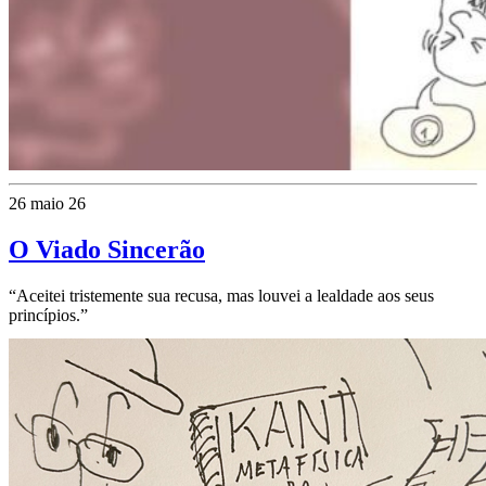
26 maio 26
O Viado Sincerão
“Aceitei tristemente sua recusa, mas louvei a lealdade aos seus
princípios.”