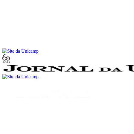
Conteúdo principal
Menu principal
Rodapé
Menu
Buscar