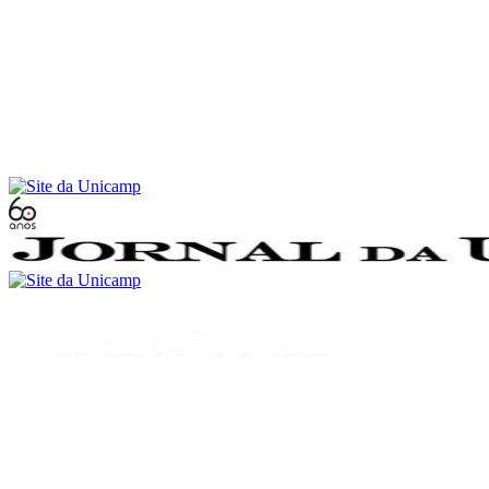
Conteúdo principal
Menu principal
Rodapé
Menu
Buscar