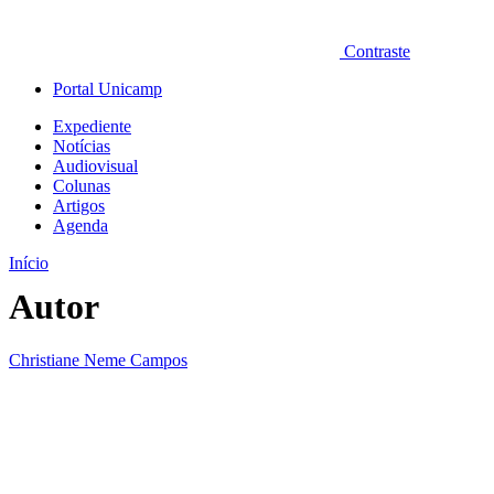
Contraste
Portal Unicamp
Expediente
Notícias
Audiovisual
Colunas
Artigos
Agenda
Início
Autor
Christiane Neme Campos