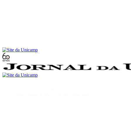
Conteúdo principal
Menu principal
Rodapé
Menu
Buscar