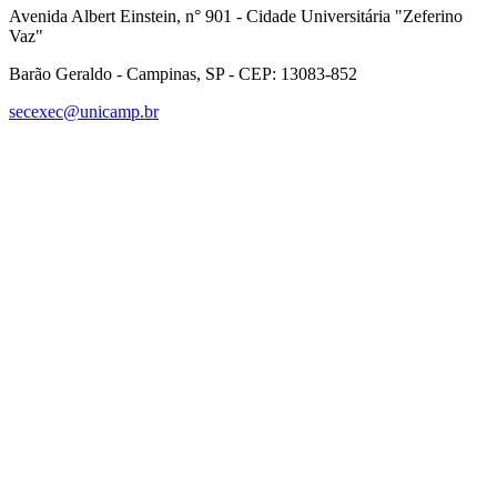
Avenida Albert Einstein, n° 901 - Cidade Universitária "Zeferino
Vaz"
Barão Geraldo - Campinas, SP - CEP: 13083-852
secexec@unicamp.br
Link para o Facebook
Link para o Linkedin
Link para o Instagram