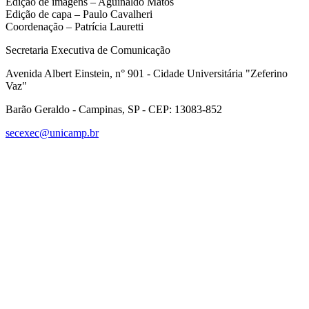
Edição de imagens – Aguinaldo Matos
Edição de capa – Paulo Cavalheri
Coordenação – Patrícia Lauretti
Secretaria Executiva de Comunicação
Avenida Albert Einstein, n° 901 - Cidade Universitária "Zeferino
Vaz"
Barão Geraldo - Campinas, SP - CEP: 13083-852
secexec@unicamp.br
Link para o Facebook
Link para o Linkedin