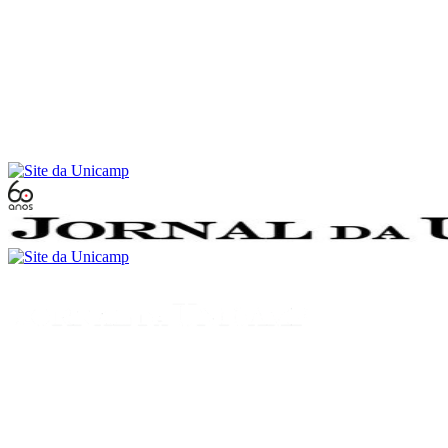
Conteúdo principal
Menu principal
Rodapé
Menu
Buscar