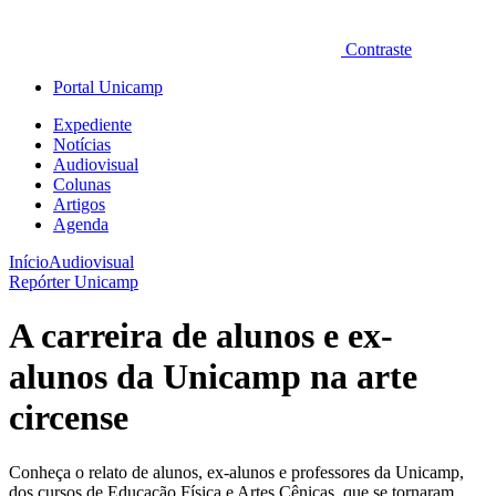
Contraste
Portal Unicamp
Expediente
Notícias
Audiovisual
Colunas
Artigos
Agenda
Início
Audiovisual
Repórter Unicamp
A carreira de alunos e ex-
alunos da Unicamp na arte
circense
Conheça o relato de alunos, ex-alunos e professores da Unicamp,
dos cursos de Educação Física e Artes Cênicas, que se tornaram