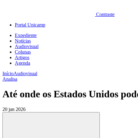
Contraste
Portal Unicamp
Expediente
Notícias
Audiovisual
Colunas
Artigos
Agenda
Início
Audiovisual
Analisa
Até onde os Estados Unidos pod
20 jan 2026