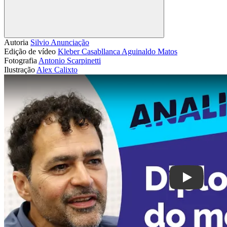
Compartilhar
Autoria
Silvio Anunciação
Edição de vídeo
Kleber Casabllanca
Aguinaldo Matos
Fotografia
Antonio Scarpinetti
Ilustração
Alex Calixto
Play