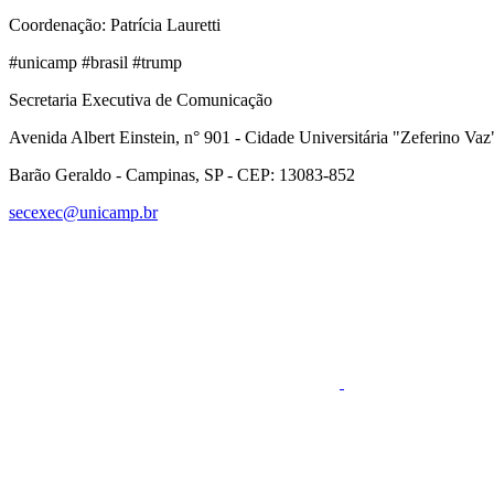
Coordenação: Patrícia Lauretti
#unicamp #brasil #trump
Secretaria Executiva de Comunicação
Avenida Albert Einstein, n° 901 - Cidade Universitária "Zeferino Vaz
Barão Geraldo - Campinas, SP - CEP: 13083-852
secexec@unicamp.br
Link para o Faceboo
Link para o RSS