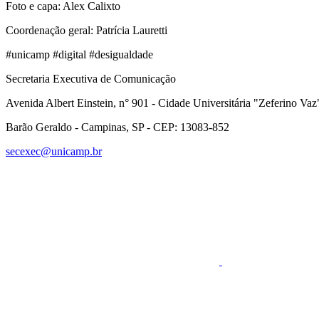
Foto e capa: Alex Calixto
Coordenação geral: Patrícia Lauretti
#unicamp #digital #desigualdade
Secretaria Executiva de Comunicação
Avenida Albert Einstein, n° 901 - Cidade Universitária "Zeferino Vaz
Barão Geraldo - Campinas, SP - CEP: 13083-852
secexec@unicamp.br
Link para o Faceboo
Link para o RSS