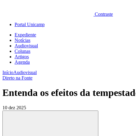
Contraste
Portal Unicamp
Expediente
Notícias
Audiovisual
Colunas
Artigos
Agenda
Início
Audiovisual
Direto na Fonte
Entenda os efeitos da tempestade
10 dez 2025