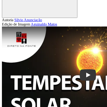
Compartilhar
Autoria
Silvio Anunciação
Edição de Imagem
Aguinaldo Matos
Play