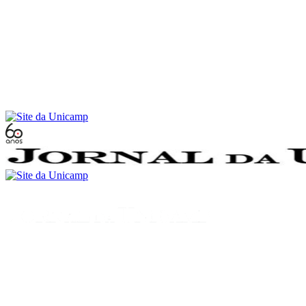
Conteúdo principal
Menu principal
Rodapé
Menu
Buscar