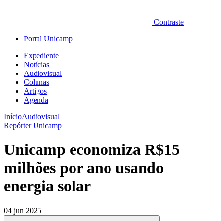
Contraste
Portal Unicamp
Expediente
Notícias
Audiovisual
Colunas
Artigos
Agenda
Início
Audiovisual
Repórter Unicamp
Unicamp economiza R$15
milhões por ano usando
energia solar
04 jun 2025