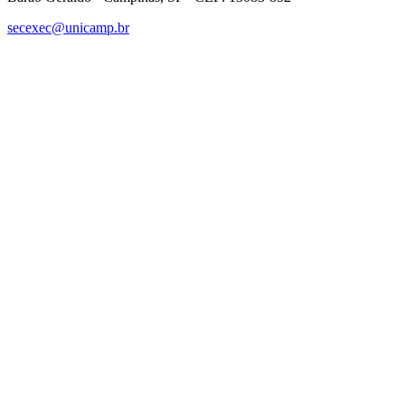
secexec@unicamp.br
Link para o Facebook
Link para o Linkedin
Link para o Instagram