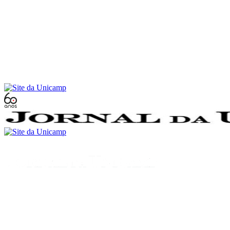
Conteúdo principal
Menu principal
Rodapé
Menu
Buscar