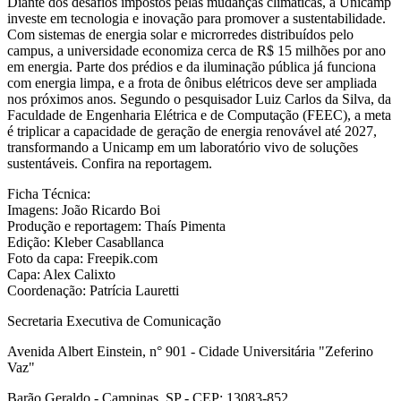
Diante dos desafios impostos pelas mudanças climáticas, a Unicamp
investe em tecnologia e inovação para promover a sustentabilidade.
Com sistemas de energia solar e microrredes distribuídos pelo
campus, a universidade economiza cerca de R$ 15 milhões por ano
em energia. Parte dos prédios e da iluminação pública já funciona
com energia limpa, e a frota de ônibus elétricos deve ser ampliada
nos próximos anos. Segundo o pesquisador Luiz Carlos da Silva, da
Faculdade de Engenharia Elétrica e de Computação (FEEC), a meta
é triplicar a capacidade de geração de energia renovável até 2027,
transformando a Unicamp em um laboratório vivo de soluções
sustentáveis. Confira na reportagem.
Ficha Técnica:
Imagens: João Ricardo Boi
Produção e reportagem: Thaís Pimenta
Edição: Kleber Casabllanca
Foto da capa: Freepik.com
Capa: Alex Calixto
Coordenação: Patrícia Lauretti
Secretaria Executiva de Comunicação
Avenida Albert Einstein, n° 901 - Cidade Universitária "Zeferino
Vaz"
Barão Geraldo - Campinas, SP - CEP: 13083-852