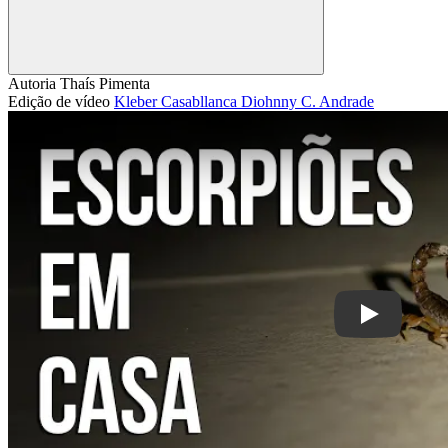
Compartilhar
Autoria
Thaís Pimenta
Edição de vídeo
Kleber Casabllanca
Diohnny C. Andrade
Play