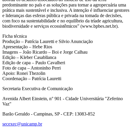
predominante no país e as soluções para tornar a agropecuária uma
prática mais sustentável e inclusiva. A intenção é influenciar gestores
e lideranças das esferas pública e privada na tomada de decisões,
com foco na sustentabilidade e no equilíbrio da tríade agricultura,
biodiversidade e serviços ecossistêmicos” (www.bpbes.net.br).
Ficha técnica
Produção – Patrícia Lauretti e Silvio Anunciação
Apresentação – Hebe Rios
Imagens – João Ricardo – Boi e Jorge Calhau
Edição – Kleber Casabllanca
Edição de capa – Paulo Cavalheri
Foto de capa – Antoninho Perri
Apoio: Ronei Thezolin
Coordenação – Patrícia Lauretti
Secretaria Executiva de Comunicação
Avenida Albert Einstein, n° 901 - Cidade Universitária "Zeferino
Vaz"
Barão Geraldo - Campinas, SP - CEP: 13083-852
secexec@unicamp.br
Link para o Facebook