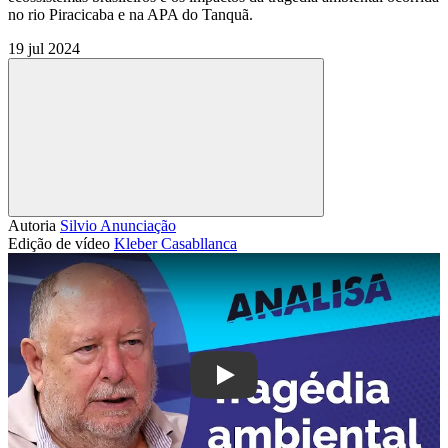
no rio Piracicaba e na APA do Tanquã.
19 jul 2024
Compartilhar
Autoria
Silvio Anunciação
Edição de vídeo
Kleber Casabllanca
Play