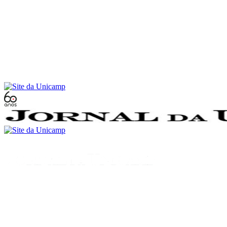
Conteúdo principal
Menu principal
Rodapé
Menu
Buscar