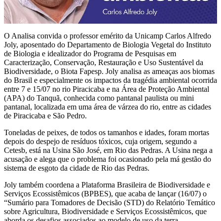
O Analisa convida o professor emérito da Unicamp Carlos Alfredo
Joly, aposentado do Departamento de Biologia Vegetal do Instituto
de Biologia e idealizador do Programa de Pesquisas em
Caracterização, Conservação, Restauração e Uso Sustentável da
Biodiversidade, o Biota Fapesp. Joly analisa as ameaças aos biomas
do Brasil e especialmente os impactos da tragédia ambiental ocorrida
entre 7 e 15/07 no rio Piracicaba e na Área de Proteção Ambiental
(APA) do Tanquã, conhecida como pantanal paulista ou mini
pantanal, localizada em uma área de várzea do rio, entre as cidades
de Piracicaba e São Pedro.
Toneladas de peixes, de todos os tamanhos e idades, foram mortas
depois do despejo de resíduos tóxicos, cuja origem, segundo a
Cetesb, está na Usina São José, em Rio das Pedras. A Usina nega a
acusação e alega que o problema foi ocasionado pela má gestão do
sistema de esgoto da cidade de Rio das Pedras.
Joly também coordena a Plataforma Brasileira de Biodiversidade e
Serviços Ecossistêmicos (BPBES), que acaba de lançar (16/07) o
“Sumário para Tomadores de Decisão (STD) do Relatório Temático
sobre Agricultura, Biodiversidade e Serviços Ecossistêmicos, que
aborda os desafios associados ao modelo de uso da terra