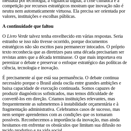
mediada por tecnologia, a vigilância digital, a crise climática e a
competição por recursos estratégicos mostram que inovação não é
neutra nem automaticamente virtuosa. Ela precisa ser orientada por
valores, instituições e escolhas públicas.
A continuidade que faltou
O
Livro Verde
talvez tenha envelhecido em várias respostas. Seria
estranho se isso não tivesse ocorrido, porque documentos
estratégicos não são escritos para permanecer intocados. O próprio
texto reconhecia que as diretrizes para uma década precisariam ser
revistas antes que a década terminasse. O que mais importava era
perenizar o debate e preservar o enfoque estratégico das políticas de
ciência, tecnologia e inovação.
É precisamente aí que está sua permanência. O debate continua
necessário porque o Brasil ainda oscila entre grandes ambições e
baixa capacidade de execução continuada. Somos capazes de
produzir diagnósticos sofisticados, mas temos dificuldade de
convertê-los em direção. Criamos instituições relevantes, mas
frequentemente as submetemos à instabilidade orçamentária e à
fragmentação administrativa. Celebramos casos de sucesso, mas
nem sempre aprendemos com as condições que os tornaram
possíveis. Reconhecemos a importância da inovação, mas ainda
hesitamos em enfrentar os obstáculos que limitam sua difusão no
tecido produtivo e na vida social.