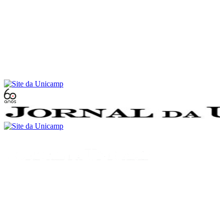
Conteúdo principal
Menu principal
Rodapé
Menu
Buscar