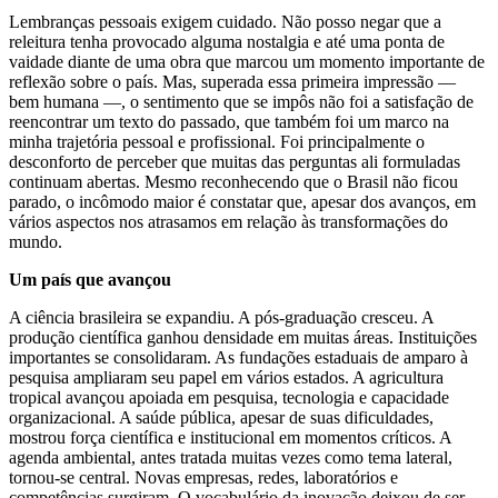
Lembranças pessoais exigem cuidado. Não posso negar que a
releitura tenha provocado alguma nostalgia e até uma ponta de
vaidade diante de uma obra que marcou um momento importante de
reflexão sobre o país. Mas, superada essa primeira impressão —
bem humana —, o sentimento que se impôs não foi a satisfação de
reencontrar um texto do passado, que também foi um marco na
minha trajetória pessoal e profissional. Foi principalmente o
desconforto de perceber que muitas das perguntas ali formuladas
continuam abertas. Mesmo reconhecendo que o Brasil não ficou
parado, o incômodo maior é constatar que, apesar dos avanços, em
vários aspectos nos atrasamos em relação às transformações do
mundo.
Um país que avançou
A ciência brasileira se expandiu. A pós-graduação cresceu. A
produção científica ganhou densidade em muitas áreas. Instituições
importantes se consolidaram. As fundações estaduais de amparo à
pesquisa ampliaram seu papel em vários estados. A agricultura
tropical avançou apoiada em pesquisa, tecnologia e capacidade
organizacional. A saúde pública, apesar de suas dificuldades,
mostrou força científica e institucional em momentos críticos. A
agenda ambiental, antes tratada muitas vezes como tema lateral,
tornou-se central. Novas empresas, redes, laboratórios e
competências surgiram. O vocabulário da inovação deixou de ser