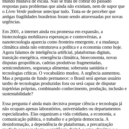
mundo mudava de escala. Não se trata de cobrar do passado
respostas para problemas que ainda não existiam, nem de supor que
o
Livro Verde
pudesse antecipar tudo. Trata-se de perceber que
antigas fragilidades brasileiras foram sendo atravessadas por novas
urgências.
Em 2001, a internet ainda era promessa em expansão, a
biotecnologia mobilizava esperanças e controvérsias, a
nanotecnologia aparecia como fronteira emergente, e a mudança
climática ainda não estruturava a política e a economia como hoje.
Agora falamos de inteligência artificial, plataformas digitais,
transição energética, emergência climática, bioeconomia, novas
disputas geopolíticas, cadeias produtivas fragmentadas,
semicondutores, segurança alimentar, soberania sanitária e
tecnologias críticas. O vocabulário mudou. A urgência aumentou.
Mas a pergunta de fundo permanece: o Brasil será apenas usuário
tardio de tecnologias produzidas fora ou será capaz de disputar
trajetórias próprias, combinando conhecimento, produção, inclusão e
sustentabilidade?
Essa pergunta é ainda mais decisiva porque ciência e tecnologia já
não ocupam apenas laboratórios, universidades ou departamentos
especializados. Elas organizam a vida cotidiana, a economia, a
comunicação pública, o trabalho e a própria democracia. A
desinformação, a dependência de plataformas, a precarização