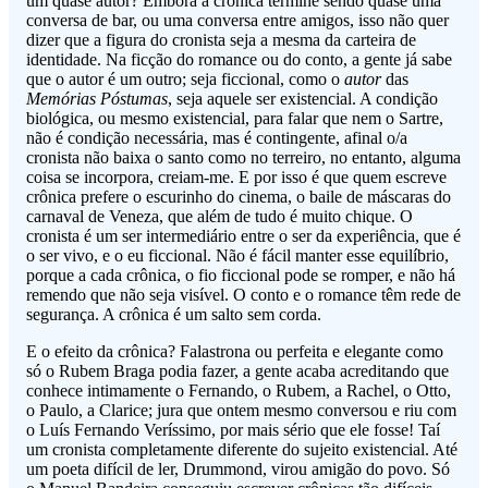
um quase autor? Embora a crônica termine sendo quase uma
conversa de bar, ou uma conversa entre amigos, isso não quer
dizer que a figura do cronista seja a mesma da carteira de
identidade. Na ficção do romance ou do conto, a gente já sabe
que o autor é um outro; seja ficcional, como o
autor
das
Memórias Póstumas
, seja aquele ser existencial. A condição
biológica, ou mesmo existencial, para falar que nem o Sartre,
não é condição necessária, mas é contingente, afinal o/a
cronista não baixa o santo como no terreiro, no entanto, alguma
coisa se incorpora, creiam-me. E por isso é que quem escreve
crônica prefere o escurinho do cinema, o baile de máscaras do
carnaval de Veneza, que além de tudo é muito chique. O
cronista é um ser intermediário entre o ser da experiência, que é
o ser vivo, e o eu ficcional. Não é fácil manter esse equilíbrio,
porque a cada crônica, o fio ficcional pode se romper, e não há
remendo que não seja visível. O conto e o romance têm rede de
segurança. A crônica é um salto sem corda.
E o efeito da crônica? Falastrona ou perfeita e elegante como
só o Rubem Braga podia fazer, a gente acaba acreditando que
conhece intimamente o Fernando, o Rubem, a Rachel, o Otto,
o Paulo, a Clarice; jura que ontem mesmo conversou e riu com
o Luís Fernando Veríssimo, por mais sério que ele fosse! Taí
um cronista completamente diferente do sujeito existencial. Até
um poeta difícil de ler, Drummond, virou amigão do povo. Só