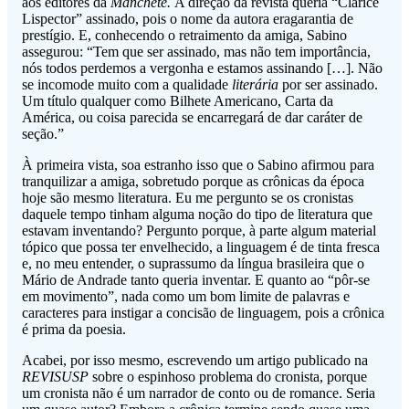
aos editores da
Manchete.
A direção da revista queria “Clarice
Lispector” assinado, pois o nome da autora eragarantia de
prestígio. E, conhecendo o retraimento da amiga, Sabino
assegurou: “Tem que ser assinado, mas não tem importância,
nós todos perdemos a vergonha e estamos assinando […]. Não
se incomode muito com a qualidade
literária
por ser assinado.
Um título qualquer como Bilhete Americano, Carta da
América, ou coisa parecida se encarregará de dar caráter de
seção.”
À primeira vista, soa estranho isso que o Sabino afirmou para
tranquilizar a amiga, sobretudo porque as crônicas da época
hoje são mesmo literatura. Eu me pergunto se os cronistas
daquele tempo tinham alguma noção do tipo de literatura que
estavam inventando? Pergunto porque, à parte algum material
tópico que possa ter envelhecido, a linguagem é de tinta fresca
e, no meu entender, o suprassumo da língua brasileira que o
Mário de Andrade tanto queria inventar. E quanto ao “pôr-se
em movimento”, nada como um bom limite de palavras e
caracteres para instigar a concisão de linguagem, pois a crônica
é prima da poesia.
Acabei, por isso mesmo, escrevendo um artigo publicado na
REVISUSP
sobre o espinhoso problema do cronista, porque
um cronista não é um narrador de conto ou de romance. Seria