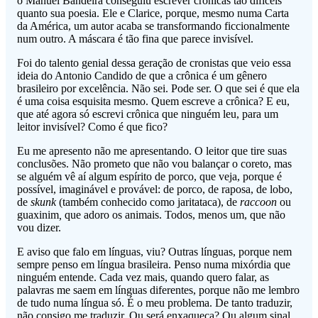
o Manuel Bandeira conseguiu escrever crônicas tão difíceis
quanto sua poesia. Ele e Clarice, porque, mesmo numa Carta
da América, um autor acaba se transformando ficcionalmente
num outro. A máscara é tão fina que parece invisível.
Foi do talento genial dessa geração de cronistas que veio essa
ideia do Antonio Candido de que a crônica é um gênero
brasileiro por excelência. Não sei. Pode ser. O que sei é que ela
é uma coisa esquisita mesmo. Quem escreve a crônica? E eu,
que até agora só escrevi crônica que ninguém leu, para um
leitor invisível? Como é que fico?
Eu me apresento não me apresentando. O leitor que tire suas
conclusões. Não prometo que não vou balançar o coreto, mas
se alguém vê aí algum espírito de porco, que veja, porque é
possível, imaginável e provável: de porco, de raposa, de lobo,
de
skunk
(também conhecido como jaritataca), de
raccoon
ou
guaxinim
,
que adoro os animais. Todos, menos um, que não
vou dizer.
E aviso que falo em línguas, viu? Outras línguas, porque nem
sempre penso em língua brasileira. Penso numa mixórdia que
ninguém entende. Cada vez mais, quando quero falar, as
palavras me saem em línguas diferentes, porque não me lembro
de tudo numa língua só. É o meu problema. De tanto traduzir,
não consigo me traduzir. Ou será enxaqueca? Ou algum sinal