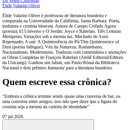
Da Velha Califórnia
Élide Valarini Oliver
Élide Valarini Oliver é professora de literatura brasileira e
comparada na Universidade da Califórnia, Santa Barbara. Poeta,
tradutora e cronista bissexta. Autora de Campo Ceifado Agora
(poesia); El Universo y O Sertão; Joyce e Rabelais. Três Leituras
Menipeias; Variações sob a mesma luz. Machado de Assis
Repensado; A sair: A Quintessência do Pó/This Quintessence of
Dust (poesia bilíngue), Véu da Natureza. Romantismo,
Nacionalismo, Modernismo. Traduziu com comentários e anotações
as Obras Completas de François Rabelais (Ateliê Editorial/Editora
da Unicamp). Ganhou um Jabuti, um Paulo Rónai da Biblioteca
Nacional e dois prêmios Itamaraty para a literatura brasileira.
Quem escreve essa crônica?
"Embora a crônica termine sendo quase uma conversa de bar, ou
uma conversa entre amigos, isso não quer dizer que a figura do
cronista seja a mesma da carteira de identidade"
07 jul 2026