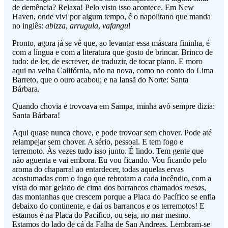
de demência? Relaxa! Pelo visto isso acontece. Em New
Haven, onde vivi por algum tempo, é o napolitano que manda
no inglês:
abizza
,
arrugula
,
vafangu
!
Pronto, agora já se vê que, ao levantar essa máscara fininha, é
com a língua e com a literatura que gosto de brincar. Brinco de
tudo: de ler, de escrever, de traduzir, de tocar piano. E moro
aqui na velha Califórnia, não na nova, como no conto do Lima
Barreto, que o ouro acabou; e na Iansã do Norte: Santa
Bárbara.
Quando chovia e trovoava em Sampa, minha avó sempre dizia:
Santa Bárbara!
Aqui quase nunca chove, e pode trovoar sem chover. Pode até
relampejar sem chover. A sério, pessoal. E tem fogo e
terremoto. Às vezes tudo isso junto. É lindo. Tem gente que
não aguenta e vai embora. Eu vou ficando. Vou ficando pelo
aroma do chaparral ao entardecer, todas aquelas ervas
acostumadas com o fogo que rebrotam a cada incêndio, com a
vista do mar gelado de cima dos barrancos chamados
mesas
,
das montanhas que crescem porque a Placa do Pacífico se enfia
debaixo do continente, e daí os barrancos e os terremotos! E
estamos é na Placa do Pacífico, ou seja, no mar mesmo.
Estamos do lado de cá da Falha de San Andreas. Lembram-se