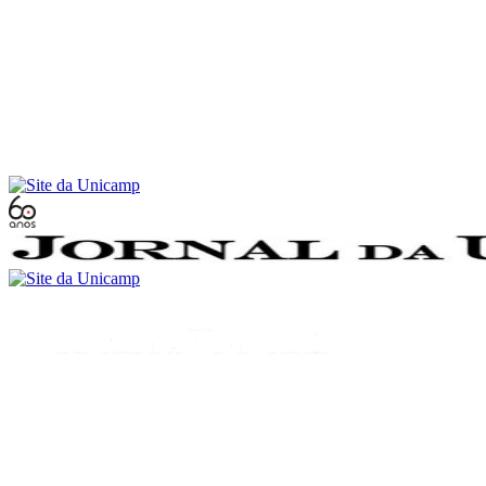
Conteúdo principal
Menu principal
Rodapé
Menu
Buscar