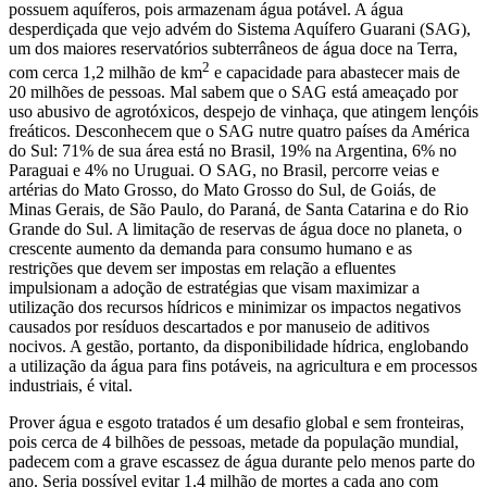
possuem aquíferos, pois armazenam água potável. A água
desperdiçada que vejo advém do Sistema Aquífero Guarani (SAG),
um dos maiores reservatórios subterrâneos de água doce na Terra,
2
com cerca 1,2 milhão de km
e capacidade para abastecer mais de
20 milhões de pessoas. Mal sabem que o SAG está ameaçado por
uso abusivo de agrotóxicos, despejo de vinhaça, que atingem lençóis
freáticos. Desconhecem que o SAG nutre quatro países da América
do Sul: 71% de sua área está no Brasil, 19% na Argentina, 6% no
Paraguai e 4% no Uruguai. O SAG, no Brasil, percorre veias e
artérias do Mato Grosso, do Mato Grosso do Sul, de Goiás, de
Minas Gerais, de São Paulo, do Paraná, de Santa Catarina e do Rio
Grande do Sul. A limitação de reservas de água doce no planeta, o
crescente aumento da demanda para consumo humano e as
restrições que devem ser impostas em relação a efluentes
impulsionam a adoção de estratégias que visam maximizar a
utilização dos recursos hídricos e minimizar os impactos negativos
causados por resíduos descartados e por manuseio de aditivos
nocivos. A gestão, portanto, da disponibilidade hídrica, englobando
a utilização da água para fins potáveis, na agricultura e em processos
industriais, é vital.
Prover água e esgoto tratados é um desafio global e sem fronteiras,
pois cerca de 4 bilhões de pessoas, metade da população mundial,
padecem com a grave escassez de água durante pelo menos parte do
ano. Seria possível evitar 1,4 milhão de mortes a cada ano com