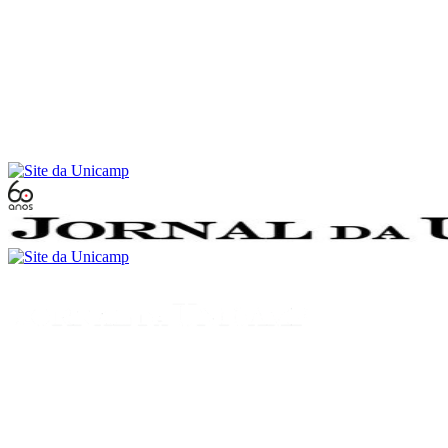
Conteúdo principal
Menu principal
Rodapé
Menu
Buscar