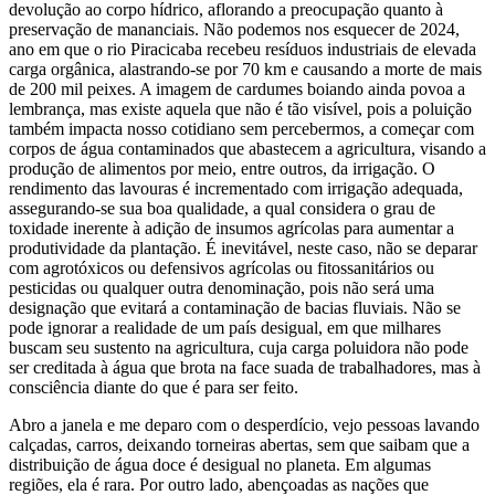
devolução ao corpo hídrico, aflorando a preocupação quanto à
preservação de mananciais. Não podemos nos esquecer de 2024,
ano em que o rio Piracicaba recebeu resíduos industriais de elevada
carga orgânica, alastrando-se por 70 km e causando a morte de mais
de 200 mil peixes. A imagem de cardumes boiando ainda povoa a
lembrança, mas existe aquela que não é tão visível, pois a poluição
também impacta nosso cotidiano sem percebermos, a começar com
corpos de água contaminados que abastecem a agricultura, visando a
produção de alimentos por meio, entre outros, da irrigação. O
rendimento das lavouras é incrementado com irrigação adequada,
assegurando-se sua boa qualidade, a qual considera o grau de
toxidade inerente à adição de insumos agrícolas para aumentar a
produtividade da plantação. É inevitável, neste caso, não se deparar
com agrotóxicos ou defensivos agrícolas ou fitossanitários ou
pesticidas ou qualquer outra denominação, pois não será uma
designação que evitará a contaminação de bacias fluviais. Não se
pode ignorar a realidade de um país desigual, em que milhares
buscam seu sustento na agricultura, cuja carga poluidora não pode
ser creditada à água que brota na face suada de trabalhadores, mas à
consciência diante do que é para ser feito.
Abro a janela e me deparo com o desperdício, vejo pessoas lavando
calçadas, carros, deixando torneiras abertas, sem que saibam que a
distribuição de água doce é desigual no planeta. Em algumas
regiões, ela é rara. Por outro lado, abençoadas as nações que