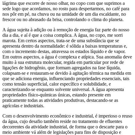
lágrima que escorre de nosso olhar, no copo com que suprimos a
sede logo que acordamos, no rosto para despertarmos, no café para
nos pôr em pé, na chuva ou na umidade de um dia escaldante, no
frescor ou no abrasado da brisa, controlando o clima do planeta.
A água sujeita à adição ou à remoção de energia faz parte do nosso
dia a dia, e aí é que a coisa complica. A água, no copo, me sorri
marota. Em certos aspectos, trata-se de uma substância que se
apresenta dentro da normalidade: é sólida a baixas temperaturas e,
com o incremento destas, atravessa os estados líquido e de vapor.
Em outros aspectos, a água é complexa e atípica. Sua anomalia deve
muito à sua estrutura molecular, regida em particular por rede de
ligações de hidrogênio, que formam agregados na fase líquida,
colapsam-se e restauram-se devido à agitação térmica na medida em
que se adiciona energia, influenciando propriedades essenciais, tais
como tensão superficial, calor específico e solubilidade, e
caracterizando-se enquanto solvente universal. A água apresenta
propriedades físico-químicas únicas, estando presente em
praticamente todas as atividades produtivas, destacando-se as
agrícolas e industriais.
Com o desenvolvimento econômico e industrial, é imperioso o reuso
da água, cujo desafio também reside no tratamento de efluentes
decorrentes da atividade industrial, de forma que o descarte para o
meio ambiente vá além de legislações para fins de disposição e