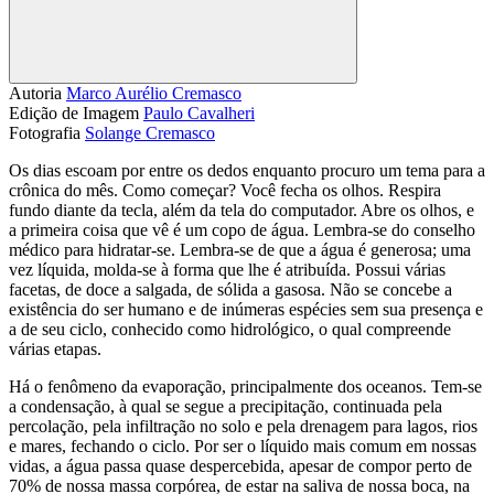
Compartilhar
Autoria
Marco Aurélio Cremasco
Edição de Imagem
Paulo Cavalheri
Fotografia
Solange Cremasco
Os dias escoam por entre os dedos enquanto procuro um tema para a
crônica do mês. Como começar? Você fecha os olhos. Respira
fundo diante da tecla, além da tela do computador. Abre os olhos, e
a primeira coisa que vê é um copo de água. Lembra-se do conselho
médico para hidratar-se. Lembra-se de que a água é generosa; uma
vez líquida, molda-se à forma que lhe é atribuída. Possui várias
facetas, de doce a salgada, de sólida a gasosa. Não se concebe a
existência do ser humano e de inúmeras espécies sem sua presença e
a de seu ciclo, conhecido como hidrológico, o qual compreende
várias etapas.
Há o fenômeno da evaporação, principalmente dos oceanos. Tem-se
a condensação, à qual se segue a precipitação, continuada pela
percolação, pela infiltração no solo e pela drenagem para lagos, rios
e mares, fechando o ciclo. Por ser o líquido mais comum em nossas
vidas, a água passa quase despercebida, apesar de compor perto de
70% de nossa massa corpórea, de estar na saliva de nossa boca, na