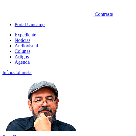
Contraste
Portal Unicamp
Expediente
Notícias
Audiovisual
Colunas
Artigos
Agenda
Início
Colunista