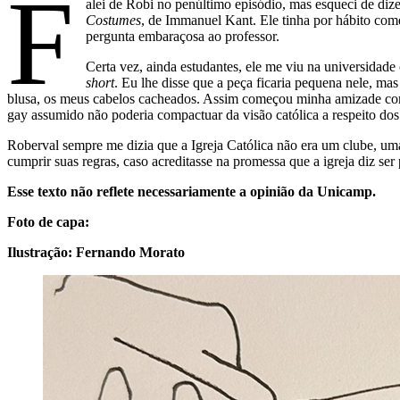
F
alei de Robi no penúltimo episódio, mas esqueci de diz
Costumes
, de Immanuel Kant. Ele tinha por hábito com
pergunta embaraçosa ao professor.
Certa vez, ainda estudantes, ele me viu na universida
short
. Eu lhe disse que a peça ficaria pequena nele, m
blusa, os meus cabelos cacheados. Assim começou minha amizade com 
gay assumido não poderia compactuar da visão católica a respeito dos 
Roberval sempre me dizia que a Igreja Católica não era um clube, uma
cumprir suas regras, caso acreditasse na promessa que a igreja diz 
Esse texto não reflete necessariamente a opinião da Unicamp.
Foto de capa:
Ilustração: Fernando Morato