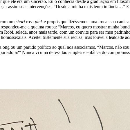
er que ele era um sincerão. Eu o conhecia desde a graduação em filosof
eçar assim suas intervenções: “Desde a minha mais tenra infância…” E s
de com um
short
rosa
pink
e propôs que fizéssemos uma troca: sua camisa
as respondeu-me a queima roupa: “Marcos, eu quero mostrar minha bunda
Robi, selada, anos mais tarde, com um convite para ser meu padrinho
homossexuais. Aceitei tristemente sua recusa, mas louvei a lealdade aos
 ong ou um partido político ao qual nos associamos. “Marcos, não sou 
ser portadora?” Nunca vi uma defesa tão simples e enfática do comprom