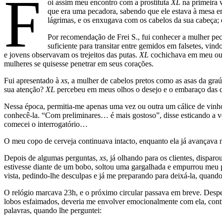
F
oi assim meu encontro com a prostituta
XL
na primeira 
que era uma pecadora, sabendo que ele estava à mesa em
lágrimas, e os enxugava com os cabelos da sua cabeça; 
Por recomendação de Frei S., fui conhecer a mulher pec
suficiente para transitar entre gemidos em falsetes, vin
e jovens observavam os trejeitos das putas.
XL
cochichava em meu ouvi
mulheres se quisesse penetrar em seus corações.
Fui apresentado à
xs
, a mulher de cabelos pretos como as asas da gr
sua atenção?
XL
percebeu em meus olhos o desejo e o embaraço das de
Nessa época, permitia-me apenas uma vez ou outra um cálice de vinho
conhecê-la. “Com preliminares… é mais gostoso”, disse esticando a vo
comecei o interrogatório…
O meu copo de cerveja continuava intacto, enquanto ela já avançava 
Depois de algumas perguntas,
xs
, já olhando para os clientes, dispa
estivesse diante de um bobo, soltou uma gargalhada e empurrou meu p
vista, pedindo-lhe desculpas e já me preparando para deixá-la, quand
O relógio marcava 23h, e o próximo circular passava em breve. Des
lobos esfaimados, deveria me envolver emocionalmente com ela, contr
palavras, quando lhe perguntei: