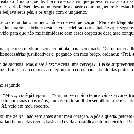
visita ao Buraco Quente. Era uma época em que jurava ter vocação à sa
 casa do fariseu, levou um vaso de alabastro com unguento; E, estando
e beijava seus pés, e os ungia com o unguento.”
adora e fundar o primeiro núcleo de evangelização “Maria de Magdala”
dos dos quartos, e brindes ostensivos, celebrados nos balcões que separ
do para que não me intimidasse com esses corpos se desejasse conquis
aúna, que me convidou, sem cerimônia, para seu quarto. Como poderia 
snecessárias justificativas e, pegando em meu braço, ordenou: “Frei, 
 de sacristia. Mas disse à
xs
: “Aceita uma cerveja?” Ela se surpreendeu
z. Por estar ali em missão, reprimi um comichão subindo das partes ba
no segundo.
rou: “Moço, você já trepou?” “Sim, no seminário temos várias árvores fr
eito com suas duas mãos, num gesto infantil. Desequilibrei-me e caí 
o
XL
veio em meu socorro.
pedi-me de
XL
, não sem antes abrir meu coração. Após a queda, percebi
ariando uma das regras básicas da vida apostólica e do meretrício. Po