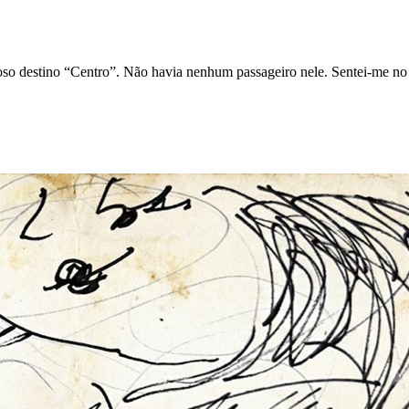
so destino “Centro”. Não havia nenhum passageiro nele. Sentei-me no 