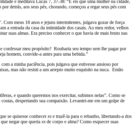
ntidade e meditava Lucas 7, 37-38: “E eis que uma mulher na cidade,
 por detrás, aos seus pés, chorando, começou a regar seus pés com
. Com meus 18 anos e jejuns intermitentes, julgava gozar de força
avam a entrada da casa da intimidade dos casais. Ao meu redor, velhos
tar suas almas. Era preciso conhecer o que havia de mais bruto nas
lhe confessar meu propósito? Roubaria seu tempo sem lhe pagar por
seja homem, convide-a antes para uma bebida.”
 com a minha paciência, pois julgava que estivesse ansioso por
ixas, mas não resisti a um arrepio muito esquisito na nuca. Então
utíferas, e quando queremos nos exercitar, subimos nelas”. Como se
de costas, despertando sua compaixão. Levantei-me em um golpe de
 que se quisesse conhecer
xs
e trazê-la para o rebanho, libertando-a dos
r que negar que queria
xs
de corpo e alma? Como esquecer suas