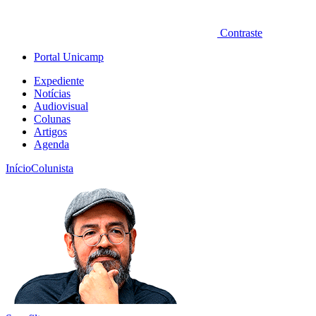
Contraste
Portal Unicamp
Expediente
Notícias
Audiovisual
Colunas
Artigos
Agenda
Início
Colunista