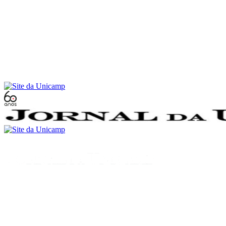
Conteúdo principal
Menu principal
Rodapé
Menu
Buscar