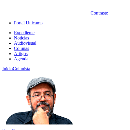
Contraste
Portal Unicamp
Expediente
Notícias
Audiovisual
Colunas
Artigos
Agenda
Início
Colunista