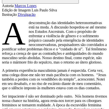
Compartilhar
Autoria
Marcos Lopes
Edição de Imagem
Luis Paulo Silva
Ilustração
Divulgação
A
desconstrução das identidades heteronormativas
está na moda. A discussão hospedou-se até mesmo
nos Estudos Ancestrais. Com o propósito de
enfrentar a violência de gênero e o sofrimento
psíquico causado pela emergência de identidades
neoconservadoras, pesquisadores são convidados a
pontificar sobre problemas éticos e o “cuidado de si”. Tal fenômeno
reforça a crença de que as contradições e ambiguidades do mundo
masculino serão abolidas. Nosso destino final, como espécie, não
seria o mármore frio do sepulcro, mas o retorno ao útero glorioso.
A primeira experiência masculinista jamais é esquecida. Certa vez,
uma colega disse-me não ter mais paciência com os homens. “Jesus
também a perdeu com os vendilhões do templo”, acrescentei. Notei
em seu desabafo, e no riso de escárnio diante de meu comentário,
que o silêncio imposto às mulheres estava com os dias contados.
Ser impaciente é não ser dominado pelo outro. Nós homens tivemos
nossa chance na história, agora resta-nos torcer para os ciborgues
femininos se tornarem realidade. A época da escravidão feminina