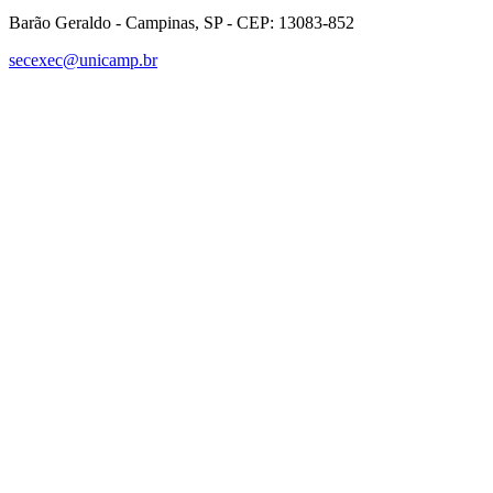
Barão Geraldo - Campinas, SP - CEP: 13083-852
secexec@unicamp.br
Link para o Facebook
Link para o Linkedin
Link para o Instagram