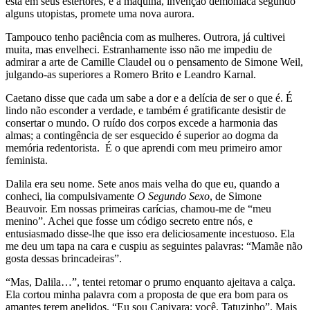
está em seus estertores, e a máquina, invenção demoníaca segundo
alguns utopistas, promete uma nova aurora.
Tampouco tenho paciência com as mulheres. Outrora, já cultivei
muita, mas envelheci. Estranhamente isso não me impediu de
admirar a arte de Camille Claudel ou o pensamento de Simone Weil,
julgando-as superiores a Romero Brito e Leandro Karnal.
Caetano disse que cada um sabe a dor e a delícia de ser o que é. É
lindo não esconder a verdade, e também é gratificante desistir de
consertar o mundo. O ruído dos corpos excede a harmonia das
almas; a contingência de ser esquecido é superior ao dogma da
memória redentorista. É o que aprendi com meu primeiro amor
feminista.
Dalila era seu nome. Sete anos mais velha do que eu, quando a
conheci, lia compulsivamente
O Segundo Sexo
, de Simone
Beauvoir. Em nossas primeiras carícias, chamou-me de “meu
menino”. Achei que fosse um código secreto entre nós, e
entusiasmado disse-lhe que isso era deliciosamente incestuoso. Ela
me deu um tapa na cara e cuspiu as seguintes palavras: “Mamãe não
gosta dessas brincadeiras”.
“Mas, Dalila…”, tentei retomar o prumo enquanto ajeitava a calça.
Ela cortou minha palavra com a proposta de que era bom para os
amantes terem apelidos. “Eu sou Capivara; você, Tatuzinho”. Mais