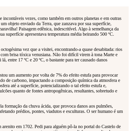
te incontáveis vezes, como também em outros planetas e em outras
m um objeto enviado da Terra, que zanzava por sua superfície,
maravilha! Paisagem edênica, indescritível. Algo à semelhança da
, sua superfície apresentava temperatura média beirando 500 ºC.
 octogésima vez que a visitei, encontrando-a quase desabitada: rios
com brisa tóxica venusiana. Não foi difícil virem à tona Marte e
 lá, entre 17 ºC e 20 ºC, o bastante para ter causado danos
astou um aumento por volta de 7% do efeito estufa para provocar
xido de carbono, impactando a composição química da atmosfera e
era até a superfície, potencializando o tal efeito estufa e,
lcões quanto de fontes antropogênicas, resultantes, sobretudo e
pela formação da chuva ácida, que provoca danos aos pulmões,
afetando prédios, pontes, viadutos e esculturas. O ser humano é um
em arenito em 1702. Pedi para alguém pô-la no portal do Castelo de