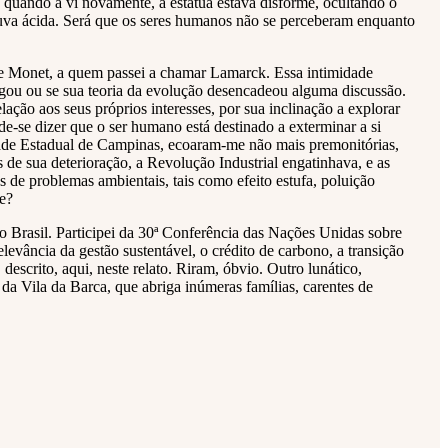
 quando a vi novamente, a estátua estava disforme, ocultando o
chuva ácida. Será que os seres humanos não se perceberam enquanto
 de Monet, a quem passei a chamar Lamarck. Essa intimidade
vingou ou se sua teoria da evolução desencadeou alguma discussão.
ão aos seus próprios interesses, por sua inclinação a explorar
de-se dizer que o ser humano está destinado a exterminar a si
ade Estadual de Campinas, ecoaram-me não mais premonitórias,
de sua deterioração, a Revolução Industrial engatinhava, e as
s de problemas ambientais, tais como efeito estufa, poluição
e?
Brasil. Participei da 30ª Conferência das Nações Unidas sobre
levância da gestão sustentável, o crédito de carbono, a transição
 descrito, aqui, neste relato. Riram, óbvio. Outro lunático,
da Vila da Barca, que abriga inúmeras famílias, carentes de