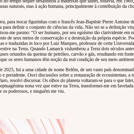
 do tempo sequer desalinhou a madeixas que talhei, todavia, em 1969,
causas naturais, mas à ação humana, principalmente à contribuição da 
rra, para trocar figurinhas com o francês Jean-Baptiste Pierre Antoine
ia para definir o conjunto de ciências da vida. Não sei se a definição 
ou-me pasmo: “O ser humano, por seu egoísmo tão clarividente em relaç
ento de seus meios de conservação e a destruição da própria espécie. Po
as e traduzidas
in loco
por Luiz Marques, professor de certa Universid
estive na Terra. Quando Lamarck vislumbrou a Terra dois séculos antes 
gases oriundos da queima de petróleo, carvão e gás, resultando em fonte
á que os seres humanos têm noção da real condição de seu meio ambient
e 2025, fui a uma cidade de nome Belém, de um vasto país denominado 
 e presidente. Ouvi discussões sobre a restauração de ecossistemas, a re
laro, resolvi discursar. Os olhos do planeta voltaram-se para o que falei,
 septuagésima nona vez que estive na Terra, transformei-me em favelada 
re os poderosos, e ninguém me viu.