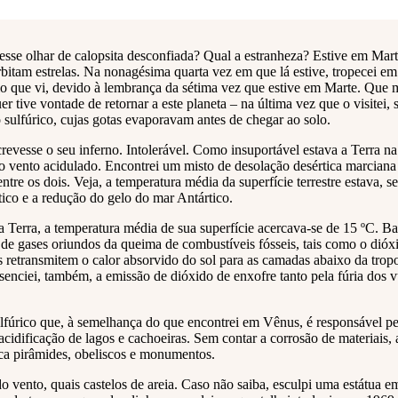
esse olhar de calopsita desconfiada? Qual a estranheza? Estive em Mar
orbitam estrelas. Na nonagésima quarta vez em que lá estive, tropecei e
elo que vi, devido à lembrança da sétima vez que estive em Marte. Que 
r tive vontade de retornar a este planeta – na última vez que o visitei
o sulfúrico, cujas gotas evaporavam antes de chegar ao solo.
crevesse o seu inferno. Intolerável. Como insuportável estava a Terra na
ao vento acidulado. Encontrei um misto de desolação desértica marciana 
e os dois. Veja, a temperatura média da superfície terrestre estava, sei
rtico e a redução do gelo do mar Antártico.
a Terra, a temperatura média de sua superfície acercava-se de 15 ºC. B
de gases oriundos da queima de combustíveis fósseis, tais como o dió
s retransmitem o calor absorvido do sol para as camadas abaixo da troposf
nciei, também, a emissão de dióxido de enxofre tanto pela fúria dos vu
sulfúrico que, à semelhança do que encontrei em Vênus, é responsável 
idificação de lagos e cachoeiras. Sem contar a corrosão de materiais, 
ica pirâmides, obeliscos e monumentos.
do vento, quais castelos de areia. Caso não saiba, esculpi uma estátua 