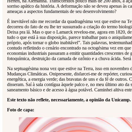
Herten, na Alemanha. Transcorridos pouco mais de 200 anos, a ação
sorriso apático da história. A deformação não se deveu apenas às 
ameaças a aspectos fundamentais de seu desenvolvimento?
É inevitável não me recordar da quadragésima vez que estive na Te
decorreu do fato de eu lhe ter sussurrado a criação do termo biolog
Deixa pra lá. Mas o que o Lamarck revelou-me, agora em 1820, deix
tudo o que está à sua disposição, parece trabalhar para o aniquilam
próprio, após tornar o globo inabitável”. Tais palavras, testemunhad
contudo refletindo o cenário encontrado na octogésima vez em que 
economias industriais passaram a emitir quantidades crescentes de 
fotoquímica, destruição da camada de ozônio e a chuva ácida. Ser
Na septuagésima nona vez que estive na Terra, isso em novembro d
Mudanças Climáticas. Onipresente, disfarcei-me de repórter, curioso
energética, a energia verde; das bravatas de uns e da fé de outros. C
disseram. Saí à sala contígua àquele palco e, no meu último ato da
saneamento básico e de acesso à água potável. Caminhei altiva ent
Este texto não reflete, necessariamente, a opinião da Unicamp.
Foto de capa: