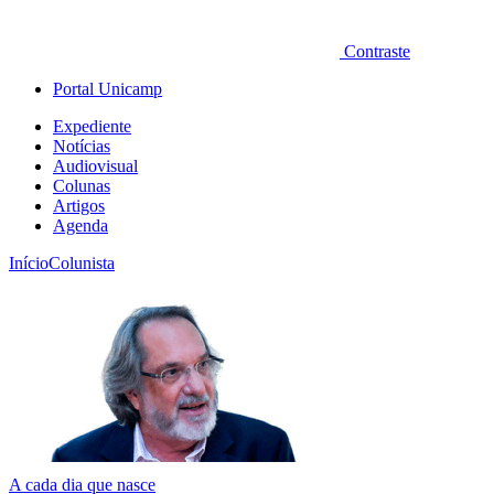
Contraste
Portal Unicamp
Expediente
Notícias
Audiovisual
Colunas
Artigos
Agenda
Início
Colunista
A cada dia que nasce