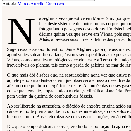
Compartilhar
Autoria
Marco Aurélio Cremasco
N
a segunda vez que estive em Marte. Sim, por que 
luas deste sistema e de tantos outros corpos que 
fotografando paisagens desoladoras. Entristeci p
décima quinta vez que estive em Vênus, pois seque
Aliás, atravessei suas nuvens delineadas por ácid
Sugeri essa visão ao florentino Dante Alighieri, para que assim des
agonizantes sulcando sua face, árvores semi-petrificadas expostas 
Vênus, como amantes mitológicos decadentes, e a Terra orbitando entr
irreversíveis ao planeta, tais como a perda de geleiras no mar do Á
O que mais dói é saber que, na septuagésima nona vez que estive n
aquele panorama dantesco, em que observei a emissão desenfreada 
afetando o equilíbrio energético terrestre. As moléculas desses gase
consequentemente, impactando a mudança climática planetária. Prese
para variar, da queima de combustíveis fósseis.
Ao ser liberado na atmosfera, o dióxido de enxofre origina ácido 
câncer e morte prematura, bem como desmineralização dos solos e ac
bicho estranho. Busca eternizar-se em suas construções, então edif
Diz que o tempo destrói as coisas, erodindo-as por ação da água e 