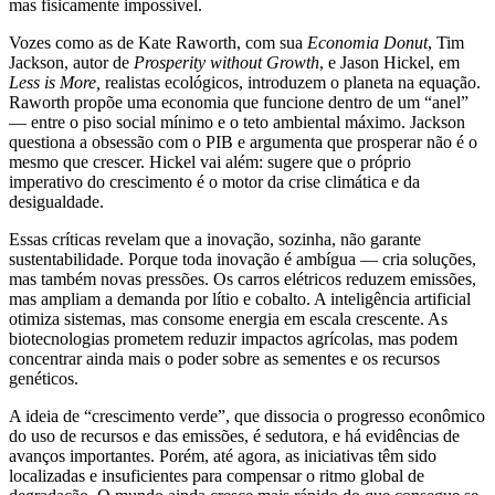
mas fisicamente impossível.
Vozes como as de Kate Raworth, com sua
Economia Donut
, Tim
Jackson, autor de
Prosperity without Growth
, e Jason Hickel, em
Less is More,
realistas ecológicos, introduzem o planeta na equação.
Raworth propõe uma economia que funcione dentro de um “anel”
— entre o piso social mínimo e o teto ambiental máximo. Jackson
questiona a obsessão com o PIB e argumenta que prosperar não é o
mesmo que crescer. Hickel vai além: sugere que o próprio
imperativo do crescimento é o motor da crise climática e da
desigualdade.
Essas críticas revelam que a inovação, sozinha, não garante
sustentabilidade. Porque toda inovação é ambígua — cria soluções,
mas também novas pressões. Os carros elétricos reduzem emissões,
mas ampliam a demanda por lítio e cobalto. A inteligência artificial
otimiza sistemas, mas consome energia em escala crescente. As
biotecnologias prometem reduzir impactos agrícolas, mas podem
concentrar ainda mais o poder sobre as sementes e os recursos
genéticos.
A ideia de “crescimento verde”, que dissocia o progresso econômico
do uso de recursos e das emissões, é sedutora, e há evidências de
avanços importantes. Porém, até agora, as iniciativas têm sido
localizadas e insuficientes para compensar o ritmo global de