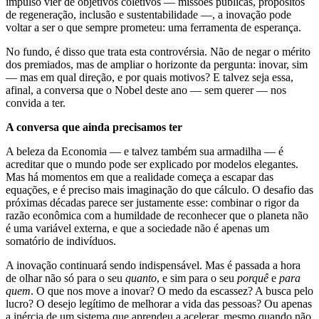
impulso vier de objetivos coletivos — missões públicas, propósitos
de regeneração, inclusão e sustentabilidade —, a inovação pode
voltar a ser o que sempre prometeu: uma ferramenta de esperança.
No fundo, é disso que trata esta controvérsia. Não de negar o mérito
dos premiados, mas de ampliar o horizonte da pergunta: inovar, sim
— mas em qual direção, e por quais motivos? E talvez seja essa,
afinal, a conversa que o Nobel deste ano — sem querer — nos
convida a ter.
A conversa que ainda precisamos ter
A beleza da Economia — e talvez também sua armadilha — é
acreditar que o mundo pode ser explicado por modelos elegantes.
Mas há momentos em que a realidade começa a escapar das
equações, e é preciso mais imaginação do que cálculo. O desafio das
próximas décadas parece ser justamente esse: combinar o rigor da
razão econômica com a humildade de reconhecer que o planeta não
é uma variável externa, e que a sociedade não é apenas um
somatório de indivíduos.
A inovação continuará sendo indispensável. Mas é passada a hora
de olhar não só para o seu
quanto
, e sim para o seu
porquê
e
para
quem
. O que nos move a inovar? O medo da escassez? A busca pelo
lucro? O desejo legítimo de melhorar a vida das pessoas? Ou apenas
a inércia de um sistema que aprendeu a acelerar, mesmo quando não