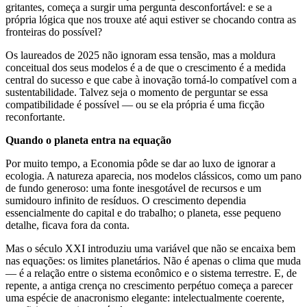
gritantes, começa a surgir uma pergunta desconfortável: e se a
própria lógica que nos trouxe até aqui estiver se chocando contra as
fronteiras do possível?
Os laureados de 2025 não ignoram essa tensão, mas a moldura
conceitual dos seus modelos é a de que o crescimento é a medida
central do sucesso e que cabe à inovação torná-lo compatível com a
sustentabilidade. Talvez seja o momento de perguntar se essa
compatibilidade é possível — ou se ela própria é uma ficção
reconfortante.
Quando o planeta entra na equação
Por muito tempo, a Economia pôde se dar ao luxo de ignorar a
ecologia. A natureza aparecia, nos modelos clássicos, como um pano
de fundo generoso: uma fonte inesgotável de recursos e um
sumidouro infinito de resíduos. O crescimento dependia
essencialmente do capital e do trabalho; o planeta, esse pequeno
detalhe, ficava fora da conta.
Mas o século XXI introduziu uma variável que não se encaixa bem
nas equações: os limites planetários. Não é apenas o clima que muda
— é a relação entre o sistema econômico e o sistema terrestre. E, de
repente, a antiga crença no crescimento perpétuo começa a parecer
uma espécie de anacronismo elegante: intelectualmente coerente,