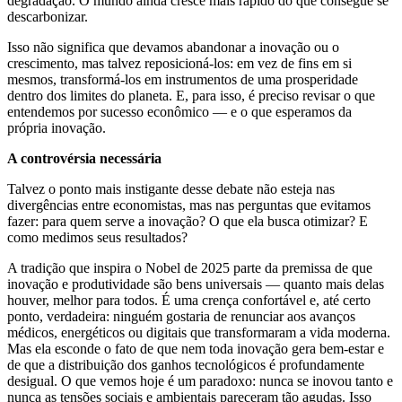
degradação. O mundo ainda cresce mais rápido do que consegue se
descarbonizar.
Isso não significa que devamos abandonar a inovação ou o
crescimento, mas talvez reposicioná-los: em vez de fins em si
mesmos, transformá-los em instrumentos de uma prosperidade
dentro dos limites do planeta. E, para isso, é preciso revisar o que
entendemos por sucesso econômico — e o que esperamos da
própria inovação.
A controvérsia necessária
Talvez o ponto mais instigante desse debate não esteja nas
divergências entre economistas, mas nas perguntas que evitamos
fazer: para quem serve a inovação? O que ela busca otimizar? E
como medimos seus resultados?
A tradição que inspira o Nobel de 2025 parte da premissa de que
inovação e produtividade são bens universais — quanto mais delas
houver, melhor para todos. É uma crença confortável e, até certo
ponto, verdadeira: ninguém gostaria de renunciar aos avanços
médicos, energéticos ou digitais que transformaram a vida moderna.
Mas ela esconde o fato de que nem toda inovação gera bem-estar e
de que a distribuição dos ganhos tecnológicos é profundamente
desigual. O que vemos hoje é um paradoxo: nunca se inovou tanto e
nunca as tensões sociais e ambientais pareceram tão agudas. Isso