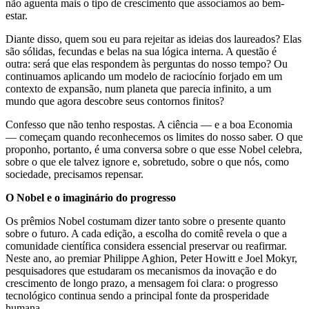
não aguenta mais o tipo de crescimento que associamos ao bem-
estar.
Diante disso, quem sou eu para rejeitar as ideias dos laureados? Elas
são sólidas, fecundas e belas na sua lógica interna. A questão é
outra: será que elas respondem às perguntas do nosso tempo? Ou
continuamos aplicando um modelo de raciocínio forjado em um
contexto de expansão, num planeta que parecia infinito, a um
mundo que agora descobre seus contornos finitos?
Confesso que não tenho respostas. A ciência — e a boa Economia
— começam quando reconhecemos os limites do nosso saber. O que
proponho, portanto, é uma conversa sobre o que esse Nobel celebra,
sobre o que ele talvez ignore e, sobretudo, sobre o que nós, como
sociedade, precisamos repensar.
O Nobel e o imaginário do progresso
Os prêmios Nobel costumam dizer tanto sobre o presente quanto
sobre o futuro. A cada edição, a escolha do comitê revela o que a
comunidade científica considera essencial preservar ou reafirmar.
Neste ano, ao premiar Philippe Aghion, Peter Howitt e Joel Mokyr,
pesquisadores que estudaram os mecanismos da inovação e do
crescimento de longo prazo, a mensagem foi clara: o progresso
tecnológico continua sendo a principal fonte da prosperidade
humana.