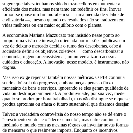
sugere que talvez tenhamos sido bem-sucedidos em aumentar a
eficiência dos meios, mas nem tanto em redefinir os fins. Inovar
tornou-se quase um fim moral em si — uma medida de vitalidade
civilizatória —, mesmo quando os resultados não se traduzem em
vidas melhores ou em maior equilíbrio com o planeta.
A economista Mariana Mazzucato tem insistido nesse ponto ao
propor uma visão de inovação orientada por missões públicas: em
vez de deixar o mercado decidir o rumo das descobertas, cabe à
sociedade definir os objetivos coletivos — como descarbonizar a
economia, regenerar ecossistemas, ou universalizar o acesso a
cuidados e educação. A inovação, nesse modelo, é instrumento, não
dogma.
Mas isso exige repensar também nossas métricas. O PIB continua
sendo a bússola do progresso, embora meça apenas o fluxo
monetário de bens e serviços, ignorando se eles geram qualidade de
vida ou destruição ambiental. A produtividade, por sua vez, mede
quanto se produz por hora trabalhada, mas não distingue se o que se
produz aproxima ou afasta o futuro sustentável que dizemos desejar.
Talvez a verdadeira controvérsia do nosso tempo não se dê entre o
“crescimento verde” e o “decrescimento”, mas entre continuar
medindo o mundo com as mesmas réguas ou inventar novas formas
de mensurar o que realmente importa. Enquanto os incentivos