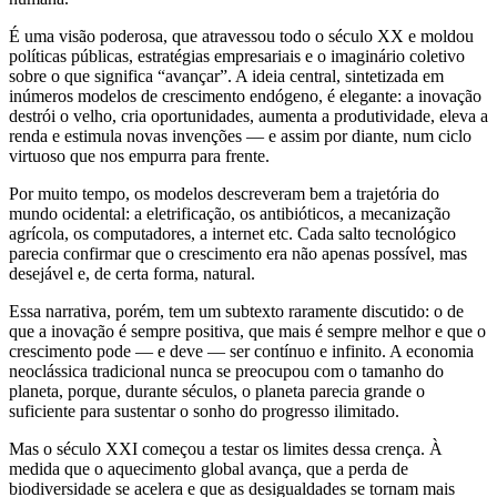
É uma visão poderosa, que atravessou todo o século XX e moldou
políticas públicas, estratégias empresariais e o imaginário coletivo
sobre o que significa “avançar”. A ideia central, sintetizada em
inúmeros modelos de crescimento endógeno, é elegante: a inovação
destrói o velho, cria oportunidades, aumenta a produtividade, eleva a
renda e estimula novas invenções — e assim por diante, num ciclo
virtuoso que nos empurra para frente.
Por muito tempo, os modelos descreveram bem a trajetória do
mundo ocidental: a eletrificação, os antibióticos, a mecanização
agrícola, os computadores, a internet etc. Cada salto tecnológico
parecia confirmar que o crescimento era não apenas possível, mas
desejável e, de certa forma, natural.
Essa narrativa, porém, tem um subtexto raramente discutido: o de
que a inovação é sempre positiva, que mais é sempre melhor e que o
crescimento pode — e deve — ser contínuo e infinito. A economia
neoclássica tradicional nunca se preocupou com o tamanho do
planeta, porque, durante séculos, o planeta parecia grande o
suficiente para sustentar o sonho do progresso ilimitado.
Mas o século XXI começou a testar os limites dessa crença. À
medida que o aquecimento global avança, que a perda de
biodiversidade se acelera e que as desigualdades se tornam mais