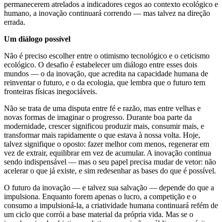
permanecerem atrelados a indicadores cegos ao contexto ecológico e
humano, a inovação continuará correndo — mas talvez na direção
errada.
Um diálogo possível
Não é preciso escolher entre o otimismo tecnológico e o ceticismo
ecológico. O desafio é estabelecer um diálogo entre esses dois
mundos — o da inovação, que acredita na capacidade humana de
reinventar o futuro, e o da ecologia, que lembra que o futuro tem
fronteiras físicas inegociáveis.
Não se trata de uma disputa entre fé e razão, mas entre velhas e
novas formas de imaginar o progresso. Durante boa parte da
modernidade, crescer significou produzir mais, consumir mais, e
transformar mais rapidamente o que estava à nossa volta. Hoje,
talvez signifique o oposto: fazer melhor com menos, regenerar em
vez de extrair, equilibrar em vez de acumular. A inovação continua
sendo indispensável — mas o seu papel precisa mudar de vetor: não
acelerar o que já existe, e sim redesenhar as bases do que é possível.
O futuro da inovação — e talvez sua salvação — depende do que a
impulsiona. Enquanto forem apenas o lucro, a competição e o
consumo a impulsioná-la, a criatividade humana continuará refém de
um ciclo que corrói a base material da própria vida. Mas se o