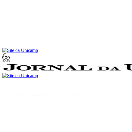
Conteúdo principal
Menu principal
Rodapé
Menu
Buscar