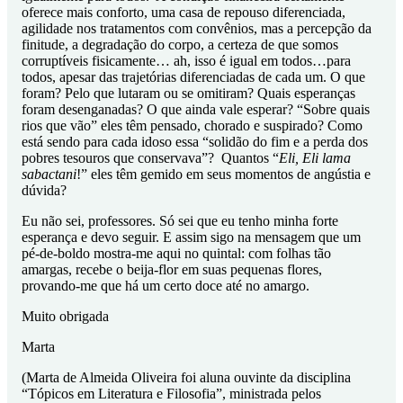
oferece mais conforto, uma casa de repouso diferenciada,
agilidade nos tratamentos com convênios, mas a percepção da
finitude, a degradação do corpo, a certeza de que somos
corruptíveis fisicamente… ah, isso é igual em todos…para
todos, apesar das trajetórias diferenciadas de cada um. O que
foram? Pelo que lutaram ou se omitiram? Quais esperanças
foram desenganadas? O que ainda vale esperar? “Sobre quais
rios que vão” eles têm pensado, chorado e suspirado? Como
está sendo para cada idoso essa “solidão do fim e a perda dos
pobres tesouros que conservava”? Quantos “
Eli, Eli lama
sabactani
!” eles têm gemido em seus momentos de angústia e
dúvida?
Eu não sei, professores. Só sei que eu tenho minha forte
esperança e devo seguir. E assim sigo na mensagem que um
pé-de-boldo mostra-me aqui no quintal: com folhas tão
amargas, recebe o beija-flor em suas pequenas flores,
provando-me que há um certo doce até no amargo.
Muito obrigada
Marta
(Marta de Almeida Oliveira foi aluna ouvinte da disciplina
“Tópicos em Literatura e Filosofia”, ministrada pelos