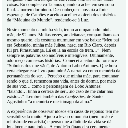
coisas. Eu completava 12 anos quando o achei em seu sono
final…morreu dormindo. Desconheço se possuía a forte
esperança de Camões e aceitou acolher a oferta dos mistérios
da “Máquina do Mundo”, rendendo-se à Luz.
Neste momento da minha vida, tenho acompanhado minha
mãe, de 92 anos. Muitas vezes, ao deitar-se, compartilhamos o
mesmo quarto, ela costuma murmurar em voz baixa: “Meu pai
era Sebastião, minha mãe Julieta, nasci em Rio Claro, depois
fui pra Pirassununga. Lá eu ia na escola de trem…”. Nem
sempre as palavras são audíveis e inteligíveis. Ultimamente,
adormeço com essas histórias. Comecei a leitura do romance
“Sôbolos rios que vão”, de Antonio Lobo Antunes. Que hora
certa chegar esse livro para mim! A narrativa como memória da
permanência do ser… Percebo que minha mãe, para continuar
sendo o que é, rememora sua vida, antes de dormir, por meio
de sua voz… como o personagem de Lobo Antunes:
“falando… tinha a certeza de ser…no caso de me calar não
existo…” Lembrei também das
Confissões
, de Santo
Agostinho: “a memória é o estômago da alma.”
A experiência de observar idosos em casas de repouso tem me
sensibilizado muito. Ajudo a levar comunhão (meu irmão é
ministro de eucaristia) e penso que a finitude da vida se dá
igualmente para todos. A condição financeira certamente