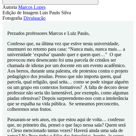
Compartilhar
Autoria
Marcos Lopes
Edição de Imagem
Luis Paulo Silva
Fotografia
Divulgação
Prezados professores Marcos e Luiz Paulo,
Confesso que, na última vez que estive nesta universidade,
murmurei no retorno para casa: “Nunca mais, nunca mais… a
universidade ‘expulsa’ quando quer e quem quer…” O que
provocou meu desencanto foi uma parcela de cristãos ser
chamada de idiotas por um docente em um evento acadêmico.
Aos berros, durante uma palestra, ele protestou contra o projeto
pedagógico dos jesuítas. Penso que não importa quem, qual
parcela, qual religião, qual seita… como se pode xingar alguém
ou um grupo em contextos formativos? A falta de decoro desse
professor não seria tão lamentável, por exemplo, como algumas
piadas ofensivas? Depois surpreendemo-nos com a intolerância
que se espalha na vida pública. Se semeamos preconceito,
colheremos seus frutos.
Passaram-se seis anos, eis que estou aqui de volta… confesso
que, no primeiro dia, pensei o que faço nessa sala? Quem será
o Cleso mencionado tantas vezes? Haverá ainda uma sala de
xerox? Na Pucc tinha o Silas das fotocópias, bonito, às vezes