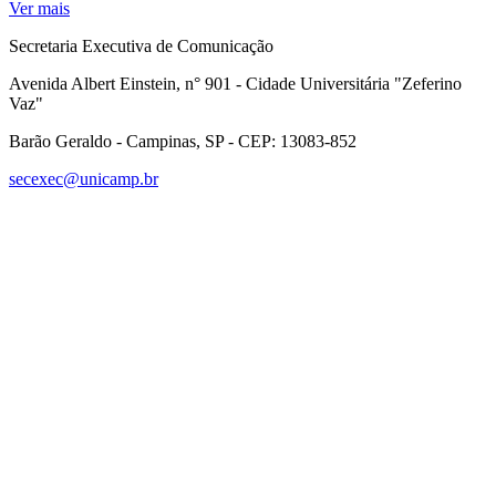
Ver mais
Secretaria Executiva de Comunicação
Avenida Albert Einstein, n° 901 - Cidade Universitária "Zeferino
Vaz"
Barão Geraldo - Campinas, SP - CEP: 13083-852
secexec@unicamp.br
Link para o Facebook
Link para o Linkedin