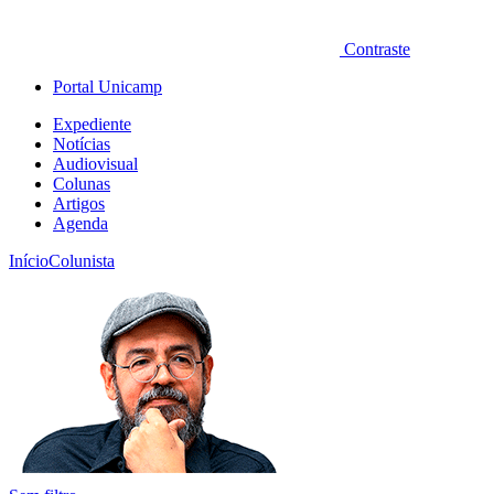
Contraste
Portal Unicamp
Expediente
Notícias
Audiovisual
Colunas
Artigos
Agenda
Início
Colunista