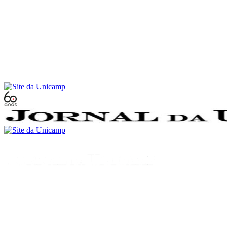
Conteúdo principal
Menu principal
Rodapé
Menu
Buscar