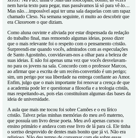
nem havia texto para pegar, mas passávamos lá só para vê-lo…
Mas não…impossível aqui ter uma sala daquelas com um rapaz
chamado Cleso. Na semana seguinte, ri muito ao descobrir que
era
Classroom
o que diziam.
Como aluna ouvinte e aliviada por estar dispensada da redação
do trabalho final, mas remoendo algumas ideias, posso dizer
que o mais relevante foi o respeito com o pensamento cristão.
Surpreendi-me quando vocês, admirados com as especulações
de Santo Agostinho, convidavam-nos a olhar para a beleza de
suas ideias. E não foi apenas uma vez que vocês desvelavam-
no para os jovens na sala. Concordo com o professor Marcos,
ao afirmar que a escrita de um recém-convertido é um perigo;
sim, um perigo por sua liberdade na entrega confiante ao Amor.
Enfim, julgo que o mais importante foi renovar a crença de que
a academia pode ler e questionar a filosofia e a teologia cristãs,
mas respeitando-as, pois elas constituíram algumas das bases da
ideia de universidade.
A aula que mais me tocou foi sobre Camões e o eu lírico
cristão. Talvez pelas minhas memórias do meu avô materno,
que possuía um livro desse poeta. Meu avô apenas cursou o
ensino primário e andava com esse livro de lá para cá. Ele tinha
o sorriso desprovido de dentes mais bonito que já vi. Não era
religioso. Não deu tempo de conversar com ele sobre essas