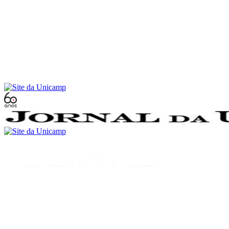
Conteúdo principal
Menu principal
Rodapé
Menu
Buscar