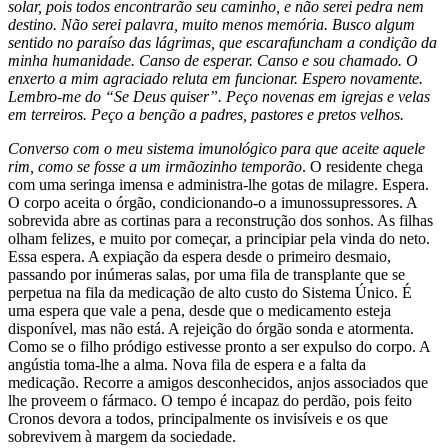
solar, pois todos encontrarão seu caminho, e não serei pedra nem
destino. Não serei palavra, muito menos memória. Busco algum
sentido no paraíso das lágrimas, que escarafuncham a condição da
minha humanidade. Canso de esperar. Canso e sou chamado. O
enxerto a mim agraciado reluta em funcionar. Espero novamente.
Lembro-me do “Se Deus quiser”. Peço novenas em igrejas e velas
em terreiros. Peço a benção a padres, pastores e pretos velhos.
Converso com o meu sistema imunológico para que aceite aquele
rim, como se fosse a um irmãozinho temporão
. O residente chega
com uma seringa imensa e administra-lhe gotas de milagre. Espera.
O corpo aceita o órgão, condicionando-o a imunossupressores. A
sobrevida abre as cortinas para a reconstrução dos sonhos. As filhas
olham felizes, e muito por começar, a principiar pela vinda do neto.
Essa espera. A expiação da espera desde o primeiro desmaio,
passando por inúmeras salas, por uma fila de transplante que se
perpetua na fila da medicação de alto custo do Sistema Único. É
uma espera que vale a pena, desde que o medicamento esteja
disponível, mas não está. A rejeição do órgão sonda e atormenta.
Como se o filho pródigo estivesse pronto a ser expulso do corpo. A
angústia toma-lhe a alma. Nova fila de espera e a falta da
medicação. Recorre a amigos desconhecidos, anjos associados que
lhe proveem o fármaco. O tempo é incapaz do perdão, pois feito
Cronos devora a todos, principalmente os invisíveis e os que
sobrevivem à margem da sociedade.