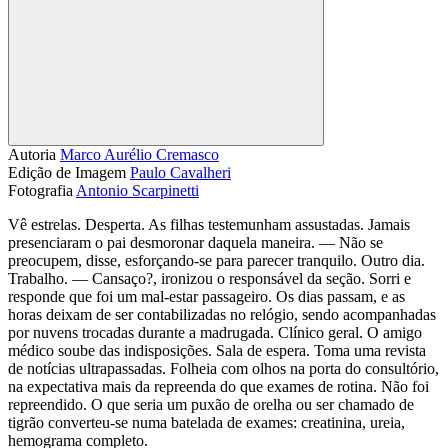
Compartilhar
Autoria
Marco Aurélio Cremasco
Edição de Imagem
Paulo Cavalheri
Fotografia
Antonio Scarpinetti
Vê estrelas. Desperta. As filhas testemunham assustadas. Jamais
presenciaram o pai desmoronar daquela maneira. — Não se
preocupem, disse, esforçando-se para parecer tranquilo. Outro dia.
Trabalho. — Cansaço?, ironizou o responsável da seção. Sorri e
responde que foi um mal-estar passageiro. Os dias passam, e as
horas deixam de ser contabilizadas no relógio, sendo acompanhadas
por nuvens trocadas durante a madrugada. Clínico geral. O amigo
médico soube das indisposições. Sala de espera. Toma uma revista
de notícias ultrapassadas. Folheia com olhos na porta do consultório,
na expectativa mais da repreenda do que exames de rotina. Não foi
repreendido. O que seria um puxão de orelha ou ser chamado de
tigrão converteu-se numa batelada de exames: creatinina, ureia,
hemograma completo.