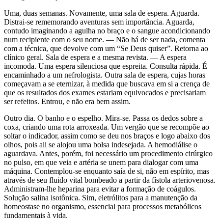
Uma, duas semanas. Novamente, uma sala de espera. Aguarda.
Distrai-se rememorando aventuras sem importância. Aguarda,
contudo imaginando a agulha no braço e o sangue acondicionando
num recipiente com o seu nome. — Não há de ser nada, comenta
com a técnica, que devolve com um “Se Deus quiser”. Retorna ao
clínico geral. Sala de espera e a mesma revista. — A espera
incomoda. Uma espera silenciosa que espreita. Consulta rápida. É
encaminhado a um nefrologista. Outra sala de espera, cujas horas
começavam a se eternizar, à medida que buscava em si a crença de
que os resultados dos exames estariam equivocados e precisariam
ser refeitos. Entrou, e não era bem assim.
Outro dia. O banho e o espelho. Mira-se. Passa os dedos sobre a
coxa, criando uma rota arroxeada. Um vergão que se recompõe ao
soltar o indicador, assim como se deu nos braços e logo abaixo dos
olhos, pois ali se alojou uma bolsa indesejada. A hemodiálise o
aguardava. Antes, porém, foi necessário um procedimento cirúrgico
no pulso, em que veia e artéria se unem para dialogar com uma
máquina. Contemplou-se enquanto saía de si, não em espírito, mas
através de seu fluido vital bombeado a partir da fístola arteriovenosa.
Administram-lhe heparina para evitar a formação de coágulos.
Solução salina isotônica. Sim, eletrólitos para a manutenção da
homeostase no organismo, essencial para processos metabólicos
fundamentais à vida.