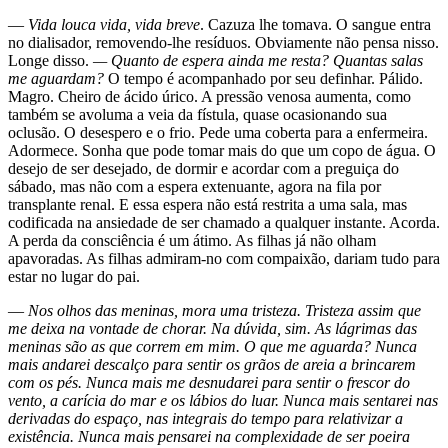
—
Vida louca vida, vida breve
. Cazuza lhe tomava. O sangue entra
no dialisador, removendo-lhe resíduos. Obviamente não pensa nisso.
Longe disso.
— Quanto de espera ainda me resta? Quantas salas
me aguardam?
O tempo é acompanhado por seu definhar. Pálido.
Magro. Cheiro de ácido úrico. A pressão venosa aumenta, como
também se avoluma a veia da fístula, quase ocasionando sua
oclusão. O desespero e o frio. Pede uma coberta para a enfermeira.
Adormece. Sonha que pode tomar mais do que um copo de água. O
desejo de ser desejado, de dormir e acordar com a preguiça do
sábado, mas não com a espera extenuante, agora na fila por
transplante renal. E essa espera não está restrita a uma sala, mas
codificada na ansiedade de ser chamado a qualquer instante. Acorda.
A perda da consciência é um átimo. As filhas já não olham
apavoradas. As filhas admiram-no com compaixão, dariam tudo para
estar no lugar do pai.
—
Nos olhos das meninas, mora uma tristeza. Tristeza assim que
me deixa na vontade de chorar. Na dúvida, sim. As lágrimas das
meninas são as que correm em mim. O que me aguarda? Nunca
mais andarei descalço para sentir os grãos de areia a brincarem
com os pés. Nunca mais me desnudarei para sentir o frescor do
vento, a carícia do mar e os lábios do luar. Nunca mais sentarei nas
derivadas do espaço, nas integrais do tempo para relativizar a
existência. Nunca mais pensarei na complexidade de ser poeira