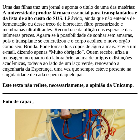
Uma das filhas traz um jornal e aponta o título de uma das matérias:
A
universidade produz fármaco essencial para transplantados e
da lista de alto custo do SUS
. Lê ávido, ainda que não entenda de
fermentação ou desse treco de biorreator, filtro pressurizado e
membranas ultrafiltrantes. Recorda-se da aflição das esperas e das
inúmeras preces. Agarra-se à possibilidade de sonhar sem amarras,
pois o transplante se concretizou e o corpo acolheu o novo órgão
como seu. Brinda. Pode tomar dois copos de água a mais. Envia um
e-mail, dizendo apenas “Muito obrigado”. Quem recebe, afixa a
mensagem no quadro do laboratório, acima de artigos e distinções
acadêmicas, todavia ao lado de um laço verde, renovando a
engenharia da Esperança, uma vez que sempre esteve presente na
singularidade de cada espera daquele pai.
Este texto não reflete, necessariamente, a opinião da Unicamp.
Foto de capa:
,