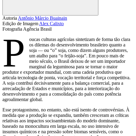
Compartilhar
Autoria
Antônio Márcio Buainain
Edição de Imagem
Alex Calixto
Fotografia
Agência Brasil
P
oucas culturas agrícolas sintetizam de forma tão clara
os dilemas do desenvolvimento brasileiro quanto a
soja — ou “o” soja, como dizem alguns produtores,
um atalho para “o feijão-soja”. Em pouco mais de
meio século, o Brasil deixou de ser um importador
marginal da leguminosa para se tornar o maior
produtor e exportador mundial, com uma cadeia produtiva que
articula tecnologia de ponta, vocação territorial e força competitiva.
A soja contribui decisivamente para a balança comercial, para a
arrecadação de Estados e municípios, para a interiorização do
desenvolvimento e para a consolidação do país como potência
agroalimentar global.
Esse protagonismo, no entanto, não está isento de controvérsias. À
medida que a produção se expandiu, também cresceram as críticas
relativas aos impactos socioambientais do modelo dominante,
baseado na monocultura em larga escala, no uso intensivo de
insumos químicos e na pressão sobre biomas sensíveis, como o