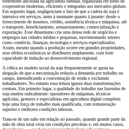
fortemente ancorada na agricultura familiar, organizada em torno de
cooperativas modernas, eficientes e integradas aos mercados globais.
Em segundo lugar, negligenciam o fato de que a cadeia da soja é
intensiva em serviços, tanto à montante quanto à jusante: desde o
fornecimento de insumos, crédito, assistência técnica e máquinas, até
o transporte, beneficiamento, armazenamento, comercialização e
exportação. Esse dinamismo cria uma densa rede de negócios e
empregos nas cidades médias e pequenas, movimentando setores
como comércio, finanças, tecnologia e serviços especializados.
Assim, mesmo quando a produção ocorre em grandes propriedades,
seus efeitos econômicos se distribuem amplamente, com forte
capacidade de indução ao desenvolvimento regional.
A crítica ao modelo social da soja frequentemente se apoia na
alegação de que a mecanização reduziu a demanda por trabalho no
campo, intensificando a concentração de renda e excluindo
trabalhadores. No entanto essa leitura ignora duas transformações
centrais. Em primeiro lugar, a qualidade do trabalho nas fazendas de
soja mudou radicalmente: operadores de máquinas, técnicos
agrícolas, gestores e especialistas em agricultura digital compõem
hoje uma força de trabalho mais qualificada, com remuneração
superior e melhores condições laborais.
Trata-se de um salto em relação ao passado, quando grande parte da
mão de obra rural vivia em condições precárias e, em muitos casos,