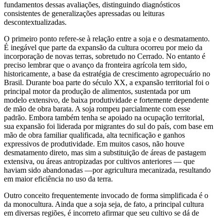
fundamentos dessas avaliações, distinguindo diagnósticos
consistentes de generalizações apressadas ou leituras
descontextualizadas.
O primeiro ponto refere-se à relação entre a soja e o desmatamento.
É inegável que parte da expansão da cultura ocorreu por meio da
incorporação de novas terras, sobretudo no Cerrado. No entanto é
preciso lembrar que o avanço da fronteira agrícola tem sido,
historicamente, a base da estratégia de crescimento agropecuário no
Brasil. Durante boa parte do século XX, a expansão territorial foi o
principal motor da produção de alimentos, sustentada por um
modelo extensivo, de baixa produtividade e fortemente dependente
de mão de obra barata. A soja rompeu parcialmente com esse
padrão. Embora também tenha se apoiado na ocupação territorial,
sua expansão foi liderada por migrantes do sul do país, com base em
mão de obra familiar qualificada, alta tecnificação e ganhos
expressivos de produtividade. Em muitos casos, não houve
desmatamento direto, mas sim a substituição de áreas de pastagem
extensiva, ou áreas antropizadas por cultivos anteriores — que
haviam sido abandonadas —por agricultura mecanizada, resultando
em maior eficiência no uso da terra.
Outro conceito frequentemente invocado de forma simplificada é o
da monocultura. Ainda que a soja seja, de fato, a principal cultura
em diversas regiões, é incorreto afirmar que seu cultivo se dá de