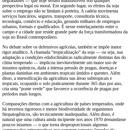
degradantes — que hoje seriam inadmissíveis sob qualquer
perspectiva legal ou moral. Em segundo lugar, os efeitos da soja
sobre o emprego não se limitam à porteira. A cadeia movimenta
serviços bancários, seguros, transporte, consultoria técnica,
tecnologia, comércio e educação, gerando milhares de empregos
urbanos, formais e qualificados. É nesse entrelaçamento entre o
campo e a cidade que reside grande parte da força transformadora da
soja no Brasil contemporâneo.
No debate sobre os defensivos agrícolas, também se impõe maior
rigor analítico. A chamada “tropicalização” da soja — ou seja, sua
adaptação a condições edafoclimáticas radicalmente distintas das do
clima temperado — implicou inevitavelmente um maior uso de
insumos químicos, dada a intensa pressão de pragas, doenças e
plantas daninhas em ambientes tropicais úmidos e quentes. Além
disso, a intensificação da agricultura nas áreas subtropicais e
tropicais, ocupando o solo praticamente durante 365 dias por ano,
cria uma “ponte verde” que favorece a ocorrência de pragas por
períodos mais longos.
Comparações diretas com a agricultura de países temperados, onde
há invernos rigorosos e menor biodiversidade de organismos
fitopatogênicos, são tecnicamente inadequadas. Além disso, é
natural que uma cultura ainda incipiente nos anos 1970 demandasse
poucos insumos — o que torna desproporcionais algumas
comparações retrospectivas que sugerem supostas “quedas de