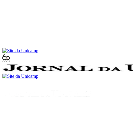
Conteúdo principal
Menu principal
Rodapé
Menu
Buscar