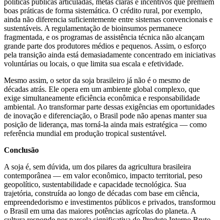
políticas públicas articuladas, metas claras e incentivos que premiem
boas práticas de forma sistemática. O crédito rural, por exemplo,
ainda não diferencia suficientemente entre sistemas convencionais e
sustentáveis. A regulamentação de bioinsumos permanece
fragmentada, e os programas de assistência técnica não alcançam
grande parte dos produtores médios e pequenos. Assim, o esforço
pela transição ainda está demasiadamente concentrado em iniciativas
voluntárias ou locais, o que limita sua escala e efetividade.
Mesmo assim, o setor da soja brasileiro já não é o mesmo de
décadas atrás. Ele opera em um ambiente global complexo, que
exige simultaneamente eficiência econômica e responsabilidade
ambiental. Ao transformar parte dessas exigências em oportunidades
de inovação e diferenciação, o Brasil pode não apenas manter sua
posição de liderança, mas torná-la ainda mais estratégica — como
referência mundial em produção tropical sustentável.
Conclusão
A soja é, sem dúvida, um dos pilares da agricultura brasileira
contemporânea — em valor econômico, impacto territorial, peso
geopolítico, sustentabilidade e capacidade tecnológica. Sua
trajetória, construída ao longo de décadas com base em ciência,
empreendedorismo e investimentos públicos e privados, transformou
o Brasil em uma das maiores potências agrícolas do planeta. A
cultura responde por parcela significativa do Produto Interno Bruto