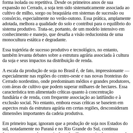
forma isolada ou repetitiva. Desde os primeiros anos de sua
expansão no Cerrado, a soja tem sido sistematicamente associada ao
cultivo de milho, sorgo ou braquiária em sistemas de sucessão ou
consórcio, especialmente no verão-outono. Essa prática, amplamente
adotada, melhora a qualidade do solo e contribui para o equilíbrio do
sistema produtivo. Trata-se, portanto, de um modelo intensivo em
conhecimento e manejo, que desafia a visão reducionista de uma
monocultura estática e degradante.
Essa trajetória de sucesso produtivo e tecnológico, no entanto,
também levanta debates sobre a estrutura agrária associada à cultura
da soja e seus impactos na distribuição de renda.
A escala da produção de soja no Brasil é, de fato, impressionante —
especialmente nas regiões do centro-oeste e nas novas fronteiras do
Cerrado nordestino, onde predominam médios e grandes produtores,
com áreas de cultivo que podem superar milhares de hectares. Essa
característica tem alimentado críticas quanto à concentração
fundiária e de renda, com frequente associação ao latifúndio e à
exclusão social. No entanto, embora essas críticas se baseiem em
aspectos reais da estrutura agrária em certas regiões, desconsideram
dimensões importantes da cadeia produtiva.
Em primeiro lugar, ignoram que a produção de soja nos Estados do
sul, notadamente no Paraná e no Rio Grande do Sul, continua