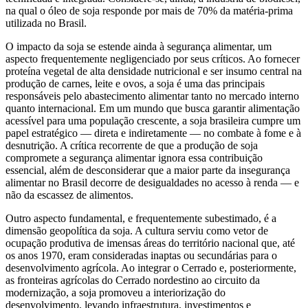
na qual o óleo de soja responde por mais de 70% da matéria-prima
utilizada no Brasil.
O impacto da soja se estende ainda à segurança alimentar, um
aspecto frequentemente negligenciado por seus críticos. Ao fornecer
proteína vegetal de alta densidade nutricional e ser insumo central na
produção de carnes, leite e ovos, a soja é uma das principais
responsáveis pelo abastecimento alimentar tanto no mercado interno
quanto internacional. Em um mundo que busca garantir alimentação
acessível para uma população crescente, a soja brasileira cumpre um
papel estratégico — direta e indiretamente — no combate à fome e à
desnutrição. A crítica recorrente de que a produção de soja
compromete a segurança alimentar ignora essa contribuição
essencial, além de desconsiderar que a maior parte da insegurança
alimentar no Brasil decorre de desigualdades no acesso à renda — e
não da escassez de alimentos.
Outro aspecto fundamental, e frequentemente subestimado, é a
dimensão geopolítica da soja. A cultura serviu como vetor de
ocupação produtiva de imensas áreas do território nacional que, até
os anos 1970, eram consideradas inaptas ou secundárias para o
desenvolvimento agrícola. Ao integrar o Cerrado e, posteriormente,
as fronteiras agrícolas do Cerrado nordestino ao circuito da
modernização, a soja promoveu a interiorização do
desenvolvimento, levando infraestrutura, investimentos e