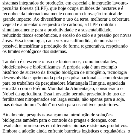
sistemas integrados de produção, em especial a integração lavoura-
pecuária-floresta (ILPF), que hoje ocupa milhões de hectares e é
reconhecida internacionalmente como uma inovação tropical de
grande impacto. Ao diversificar o uso da terra, melhorar a cobertura
vegetal e aumentar o sequestro de carbono, a ILPF contribui
simultaneamente para a produtividade e a sustentabilidade,
reduzindo riscos econômicos, a erosão do solo e a pressão por novas
áreas. Essa tecnologia, cada vez mais difundida, demonstra ser
possível intensificar a produção de forma regenerativa, respeitando
os limites ecológicos dos sistemas.
Também é crescente o uso de bioinsumos, como inoculantes,
biodefensivos e biofertilizantes. A própria soja é um exemplo
histórico de sucesso da fixação biológica de nitrogênio, tecnologia
desenvolvida e aprimorada pela pesquisa nacional — com destaque
para os trabalhos da pesquisadora Mariangela Hungria, agraciada
em 2025 com o Prêmio Mundial da Alimentação, considerado o
Nobel da agricultura. Essa inovação permite prescindir do uso de
fertilizantes nitrogenados em larga escala, não apenas para a soja,
mas deixando um “saldo” no solo para os cultivos posteriores.
Atualmente, pesquisas avançam na introdução de soluções
biológicas também para o controle de pragas e doenças, com
resultados promissores em diferentes biomas e sistemas produtivos.
Embora a adoção ainda enfrente barreiras logísticas e regulatórias, o