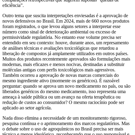
eficiência”.
Outro tema que suscita interpretações enviesadas é a aprovação de
novos defensivos no Brasil. Em 2024, mais de 660 novos produtos
foram registrados, o que levou alguns setores a interpretar esse
número como sinal de deterioração ambiental ou excesso de
permissividade regulatória. No entanto esse volume precisa ser
entendido em seu contexto: houve, durante anos, um represamento
de análises técnicas e avaliações toxicológicas que retardou a
liberação de compostos já amplamente utilizados em outros países.
Muitos dos produtos recentemente aprovados são formulações mais
modernas, mais eficazes e menos nocivas, destinadas a substituir
moléculas antigas com perfis toxicológicos mais agressivos.
Também ocorreu a aprovação de novas marcas comerciais do
mesmo ingrediente ativo (mormente os genéricos). É razoável
perguntar: quando se aprova um novo medicamento no país, ou são
liberados genéricos do mesmo medicamento, isso representa uma
ameaça à saúde pública ou um avanço na oferta terapêutica ou
redução de custos ao consumidor? O mesmo raciocínio pode ser
aplicado ao setor agrícola.
Nada disso elimina a necessidade de um monitoramento rigoroso,
pesquisa contínua e o aprimoramento dos marcos regulatórios. Mas
o debate sobre o uso de agroquímicos no Brasil precisa ser mais
técnico e menos ideológico, reconhecendo que o uso responsável e