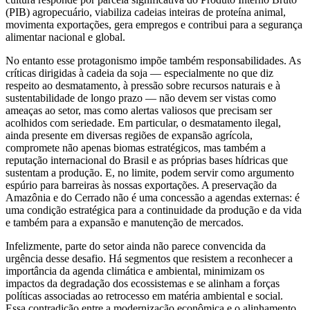
(PIB) agropecuário, viabiliza cadeias inteiras de proteína animal,
movimenta exportações, gera empregos e contribui para a segurança
alimentar nacional e global.
No entanto esse protagonismo impõe também responsabilidades. As
críticas dirigidas à cadeia da soja — especialmente no que diz
respeito ao desmatamento, à pressão sobre recursos naturais e à
sustentabilidade de longo prazo — não devem ser vistas como
ameaças ao setor, mas como alertas valiosos que precisam ser
acolhidos com seriedade. Em particular, o desmatamento ilegal,
ainda presente em diversas regiões de expansão agrícola,
compromete não apenas biomas estratégicos, mas também a
reputação internacional do Brasil e as próprias bases hídricas que
sustentam a produção. E, no limite, podem servir como argumento
espúrio para barreiras às nossas exportações. A preservação da
Amazônia e do Cerrado não é uma concessão a agendas externas: é
uma condição estratégica para a continuidade da produção e da vida
e também para a expansão e manutenção de mercados.
Infelizmente, parte do setor ainda não parece convencida da
urgência desse desafio. Há segmentos que resistem a reconhecer a
importância da agenda climática e ambiental, minimizam os
impactos da degradação dos ecossistemas e se alinham a forças
políticas associadas ao retrocesso em matéria ambiental e social.
Essa contradição entre a modernização econômica e o alinhamento