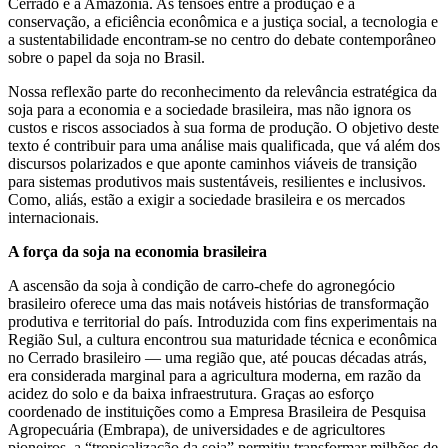
Cerrado e a Amazônia. As tensões entre a produção e a
conservação, a eficiência econômica e a justiça social, a tecnologia e
a sustentabilidade encontram-se no centro do debate contemporâneo
sobre o papel da soja no Brasil.
Nossa reflexão parte do reconhecimento da relevância estratégica da
soja para a economia e a sociedade brasileira, mas não ignora os
custos e riscos associados à sua forma de produção. O objetivo deste
texto é contribuir para uma análise mais qualificada, que vá além dos
discursos polarizados e que aponte caminhos viáveis de transição
para sistemas produtivos mais sustentáveis, resilientes e inclusivos.
Como, aliás, estão a exigir a sociedade brasileira e os mercados
internacionais.
A força da soja na economia brasileira
A ascensão da soja à condição de carro-chefe do agronegócio
brasileiro oferece uma das mais notáveis histórias de transformação
produtiva e territorial do país. Introduzida com fins experimentais na
Região Sul, a cultura encontrou sua maturidade técnica e econômica
no Cerrado brasileiro — uma região que, até poucas décadas atrás,
era considerada marginal para a agricultura moderna, em razão da
acidez do solo e da baixa infraestrutura. Graças ao esforço
coordenado de instituições como a Empresa Brasileira de Pesquisa
Agropecuária (Embrapa), de universidades e de agricultores
pioneiros, a “tropicalização da soja” permitiu transformar milhões de