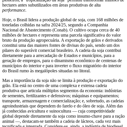
hectares antes subutilizados em áreas produtivas de alta
performance
.
Hoje, o Brasil lidera a produção global de soja, com 168 milhões de
toneladas colhidas na safra 2024/25, segundo a Companhia
Nacional de Abastecimento (Conab). O cultivo ocupa cerca de 40
milhões de hectares e representa uma parcela significativa do valor
bruto da produção agropecuária. A exportação de grãos e derivados
constitui uma das maiores fontes de divisas do país, sendo um dos
pilares do superávit comercial brasileiro. A cadeia da soja contribui
diretamente para a arrecadação de Estados e municípios, para a
geração de empregos, para o dinamismo econômico de centenas de
municípios do interior e para inverter o fluxo migratório do interior
do Brasil rumo às megalópoles situadas no litoral.
Mas a importância da soja não se limita à produção e exportação do
grão. Ela está no centro de uma complexa e extensa cadeia
produtiva que articula múltiplos segmentos da economia: indústrias
de sementes, fertilizantes e defensivos; máquinas e equipamentos;
transporte, armazenagem e comercialização; e, sobretudo, as cadeias
agroindustriais que dependem do farelo e do óleo de soja. Além das
já conhecidas avicultura e suinocultura — cuja competitividade
global depende diretamente da soja como insumo-chave para a ração
animal —, destacam-se também a cadeia de lácteos, cada vez mais
tecnificada e integrada. Considere-se, ainda, a indústria de biodiesel,