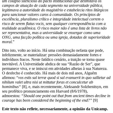
um colapso silencioso do pacto institucional que delimitava os
campos de atuação de cada segmento na universidade pública,
legitimava a autoridade do magistério e estabelecia ritos litúrgicos
para sancionar valores caros à comunidade. Os princípios de
excelência, pluralismo crítico e integridade intelectual correm o
risco de serem flatus vocis, sem qualquer correspondência com a
realidade acadêmica. O risco maior não é uma lista de livros não
ser representativa, mas a universidade se enxergar como uma
ONG, uma facção política ou uma igreja, dotadas de superioridade
moral.
”
Dito isto, volto ao início. Há uma combinação nefasta que pode,
infelizmente, se materializar: pressões demasiadamente fortes e
indivíduos fracos. Neste fatídico cenário, a traição se torna quase
inevitável. A Universidade abdica de sua “Razão de Ser”, que
permanece viva, e se imiscui em atividades alheias à sua Natureza.
O desfecho é conhecido. Há mais de dois mil anos, Alguém
afirmou: “
vos estis sal terræ quod si sal evanuerit in quo sallietur ad
nihilum valet ultra nisi ut mittatur foras et conculcetur ab
hominibus
“
[8], e, mais recentemente, Aleksandr Solzhenitsyn, em
seu profético pronunciamento em Harvard (8/6/1978),
admoestou:
“Should one point out that from ancient times decline in
courage has been considered the beginning of the end?”
[9]
Este texto não reflete, necessariamente, a opinião da Unicamp.