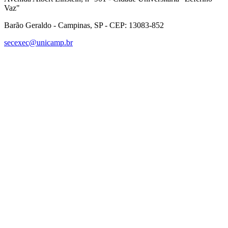
Vaz"
Barão Geraldo - Campinas, SP - CEP: 13083-852
secexec@unicamp.br
Link para o Facebook
Link para o Linkedin
Link para o Instagram