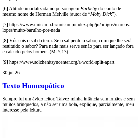
[6] Atitude imortalizada no personagem
Bartleby
do conto de
mesmo nome de Herman Melville (autor de “
Moby Dick
”).
[7] https://www.unicamp.br/unicamp/index.php/ju/artigos/marcos-
lopes/muito-barulho-por-nada
[8] Vós sois o sal da terra. Se o sal perde o sabor, com que lhe será
restituído o sabor? Para nada mais serve senão para ser lançado fora
e calcado pelos homens (Mt 5,13).
[9] https://www.solzhenitsyncenter.org/a-world-split-apart
30 jul 26
Texto Homeopático
Sempre fui um ávido leitor. Talvez minha infância sem irmãos e sem
muitos brinquedos, a não ser uma bola, explique, parcialmente, meu
interesse pela leitura