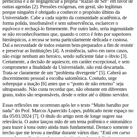
perniciosa é a de negligenciar a própria “Razão de Ser” em favor de
outras agendas [2]. Pressões exógenas, em geral, são legítimas
porque ninguém é obrigado a conhecer o propósito último da
Universidade. Cabe a cada sujeito da comunidade acadêmica, de
forma polida, insofismável e sem subserviência, esclarecer o
equívoco e rechaçá-lo firmemente. Por outro lado, seria ingenuidade
se não reconhecêssemos que, quando o cerco é feito por superiores
hierárquicos, a recusa se torna particularmente delicada e custosa.
Daí a necessidade de todos estarem bem-preparados a fim de resistir
e preservar as Instituições [4]. A resistência, salvo em raros casos,
não exige nenhum ato heroico, sendo suficiente falar o óbvio [3].
Certamente, a decisão de aquiescer, em caráter excepcional, e sem
comprometer a finalidade da Universidade, não está descartada.
Trata-se claramente de um “problema divergente” [5]. Caberá ao
discernimento pessoal a escolha salomônica. Contudo, urge
sobrepujar a inação [6] antes que o “ponto de não retorno” seja
ultrapassado. Não custa recordar que, não obstante em diferentes
graus, todos são responsáveis, desde o reitor até o último servidor.
Essas reflexões me ocorreram após ler o texto “Muito barulho por
nada” do Prof. Marcos Aparecido Lopes, publicado neste espaço no
dia 05/01/2024 [7]. O título do artigo nem de longe sugere sua
relevância. O autor lançou mão de um tema polêmico e sintomático
para trazer à tona outro ainda mais fundamental. Destaco somente o
trecho que me levou a meditar durante vários dias: “
Está em curso