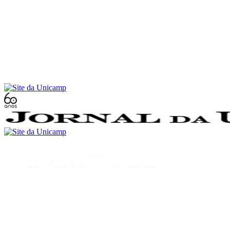
Conteúdo principal
Menu principal
Rodapé
Menu
Buscar