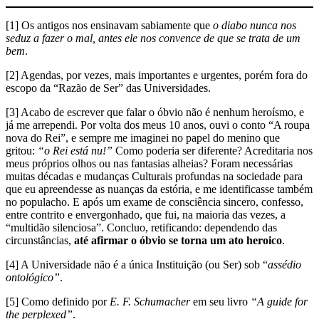
[1] Os antigos nos ensinavam sabiamente que
o diabo nunca nos
seduz a fazer o mal, antes ele nos convence de que se trata de um
bem
.
[2] Agendas, por vezes, mais importantes e urgentes, porém fora do
escopo da “Razão de Ser” das Universidades.
[3] Acabo de escrever que falar o óbvio não é nenhum heroísmo, e
já me arrependi. Por volta dos meus 10 anos, ouvi o conto “A roupa
nova do Rei”, e sempre me imaginei no papel do menino que
gritou:
“o Rei está nu!”
Como poderia ser diferente? Acreditaria nos
meus próprios olhos ou nas fantasias alheias? Foram necessárias
muitas décadas e mudanças Culturais profundas na sociedade para
que eu apreendesse as nuanças da estória, e me identificasse também
no populacho. E após um exame de consciência sincero, confesso,
entre contrito e envergonhado, que fui, na maioria das vezes, a
“multidão silenciosa”. Concluo, retificando: dependendo das
circunstâncias,
até afirmar o óbvio se torna um ato heroico
.
[4] A Universidade não é a única Instituição (ou Ser) sob “
assédio
ontológico”
.
[5] Como definido por
E. F. Schumacher
em seu livro
“A guide for
the perplexed”
.