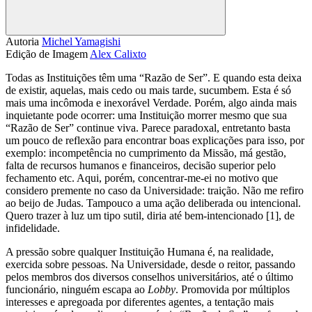
Compartilhar
Autoria
Michel Yamagishi
Edição de Imagem
Alex Calixto
Todas as Instituições têm uma “Razão de Ser”. E quando esta deixa
de existir, aquelas, mais cedo ou mais tarde, sucumbem. Esta é só
mais uma incômoda e inexorável Verdade. Porém, algo ainda mais
inquietante pode ocorrer: uma Instituição morrer mesmo que sua
“Razão de Ser” continue viva. Parece paradoxal, entretanto basta
um pouco de reflexão para encontrar boas explicações para isso, por
exemplo: incompetência no cumprimento da Missão, má gestão,
falta de recursos humanos e financeiros, decisão superior pelo
fechamento etc. Aqui, porém, concentrar-me-ei no motivo que
considero premente no caso da Universidade: traição. Não me refiro
ao beijo de Judas. Tampouco a uma ação deliberada ou intencional.
Quero trazer à luz um tipo sutil, diria até bem-intencionado [1], de
infidelidade.
A pressão sobre qualquer Instituição Humana é, na realidade,
exercida sobre pessoas. Na Universidade, desde o reitor, passando
pelos membros dos diversos conselhos universitários, até o último
funcionário, ninguém escapa ao
Lobby
. Promovida por múltiplos
interesses e apregoada por diferentes agentes, a tentação mais