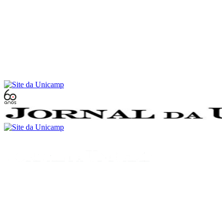
Conteúdo principal
Menu principal
Rodapé
Menu
Buscar