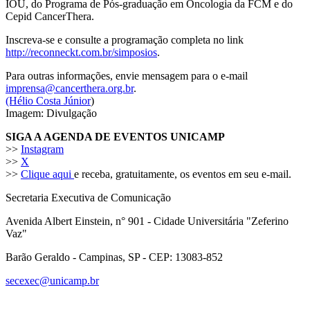
IOU, do Programa de Pós-graduação em Oncologia da FCM e do
Cepid CancerThera.
Inscreva-se e consulte a programação completa no link
http://reconneckt.com.br/simposios
.
Para outras informações, envie mensagem para o e-mail
imprensa@cancerthera.org.br
.
(Hélio Costa Júnior
)
Imagem: Divulgação
SIGA A AGENDA DE EVENTOS UNICAMP
>>
Instagram
>>
X
>>
Clique aqui
e receba, gratuitamente, os eventos em seu e-mail.
Secretaria Executiva de Comunicação
Avenida Albert Einstein, n° 901 - Cidade Universitária "Zeferino
Vaz"
Barão Geraldo - Campinas, SP - CEP: 13083-852
secexec@unicamp.br
Link para o Facebook