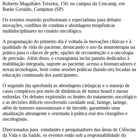
Roberto Magalhães Teixeira, 150, no campus da Unicamp, em
Barão Geraldo, Campinas (SP)
Os eventos reunirão profissionais e especialistas para debater
inovações, conflitos de conduta e abordagens terapêuticas
multidisciplinares no cenário oncológico.
A programação do primeiro dia é voltada às inovações clínicas e à
qualidade de vida do paciente, destacando o uso da imunoterapia na
prática para o câncer de pele, opções de reconstrução e a oncologia
de precisão. Além disso, o cronograma inclui painéis dedicados à
reabilitação integrada, suporte ao paciente, acesso a biomarcadores e
novas tecnologias, bem como sessões práticas (hands-on) focadas na
educação continuada dos participantes.
O segundo dia aprofunda as abordagens cirúrgicas e o manejo de
casos complexos por meio de dinâmicas de tumor board e mesas
redondas. Os debates explorarão os limites do tratamento oncológico
e as decisões difíceis envolvendo cavidade oral, faringe, laringe,
além de tumores nasossinusais e de tireoide, garantindo uma
atualização abrangente e orientada à prática real dos cirurgiões e
oncologistas.
Direcionados para estudantes e pesquisadores das áreas de Ciências
da Vida e da Saúde, os eventos estão sob a responsabilidade do