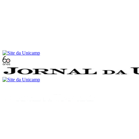
Conteúdo principal
Menu principal
Rodapé
Menu
Buscar