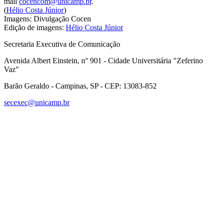
mail
cocencom@unicamp.br
.
(
Hélio Costa Júnior
)
Imagens: Divulgação Cocen
Edição de imagens:
Hélio Costa Júnior
Secretaria Executiva de Comunicação
Avenida Albert Einstein, n° 901 - Cidade Universitária "Zeferino
Vaz"
Barão Geraldo - Campinas, SP - CEP: 13083-852
secexec@unicamp.br
Link para o Facebook
Link para o Linkedin