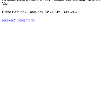
Vaz"
Barão Geraldo - Campinas, SP - CEP: 13083-852
secexec@unicamp.br
Link para o Facebook
Link para o Linkedin
Link para o Instagram