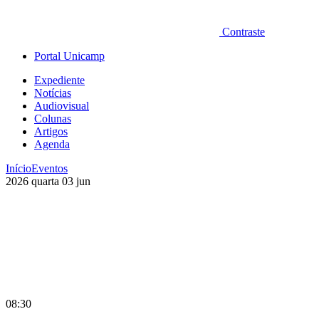
Contraste
Portal Unicamp
Expediente
Notícias
Audiovisual
Colunas
Artigos
Agenda
Início
Eventos
2026
quarta
03
jun
08:30