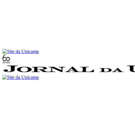
Conteúdo principal
Menu principal
Rodapé
Menu
Buscar