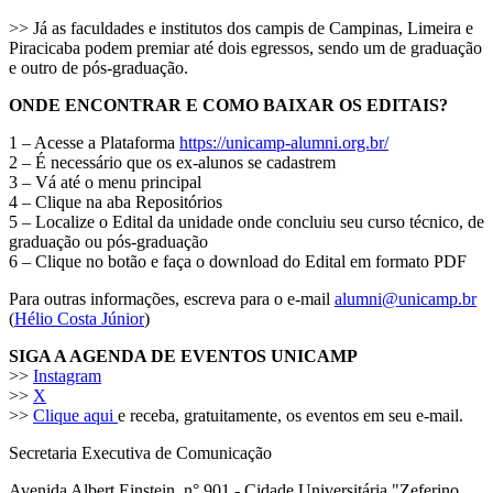
>> Já as faculdades e institutos dos campis de Campinas, Limeira e
Piracicaba podem premiar até dois egressos, sendo um de graduação
e outro de pós-graduação.
ONDE ENCONTRAR E COMO BAIXAR OS EDITAIS?
1 – Acesse a Plataforma
https://unicamp-alumni.org.br/
2 – É necessário que os ex-alunos se cadastrem
3 – Vá até o menu principal
4 – Clique na aba Repositórios
5 – Localize o Edital da unidade onde concluiu seu curso técnico, de
graduação ou pós-graduação
6 – Clique no botão e faça o download do Edital em formato PDF
Para outras informações, escreva para o e-mail
alumni@unicamp.br
(
Hélio Costa Júnior
)
SIGA A AGENDA DE EVENTOS UNICAMP
>>
Instagram
>>
X
>>
Clique aqui
e receba, gratuitamente, os eventos em seu e-mail.
Secretaria Executiva de Comunicação
Avenida Albert Einstein, n° 901 - Cidade Universitária "Zeferino