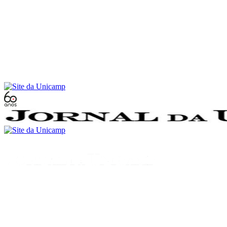
Conteúdo principal
Menu principal
Rodapé
Menu
Buscar