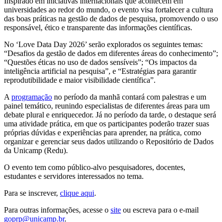
Inspirado em iniciativas internacionais que acontecem em
universidades ao redor do mundo, o evento visa fortalecer a cultura
das boas práticas na gestão de dados de pesquisa, promovendo o uso
responsável, ético e transparente das informações científicas.
No ‘Love Data Day 2026’ serão explorados os seguintes temas:
“Desafios da gestão de dados em diferentes áreas do conhecimento”;
“Questões éticas no uso de dados sensíveis”; “Os impactos da
inteligência artificial na pesquisa”, e “Estratégias para garantir
reprodutibilidade e maior visibilidade científica”.
A
programação
no período da manhã contará com palestras e um
painel temático, reunindo especialistas de diferentes áreas para um
debate plural e enriquecedor. Já no período da tarde, o destaque será
uma atividade prática, em que os participantes poderão trazer suas
próprias dúvidas e experiências para aprender, na prática, como
organizar e gerenciar seus dados utilizando o Repositório de Dados
da Unicamp (Redu).
O evento tem como público-alvo pesquisadores, docentes,
estudantes e servidores interessados no tema.
Para se inscrever,
clique aqui
.
Para outras informações, acesse o
site
ou escreva para o e-mail
goprp@unicamp.br
.