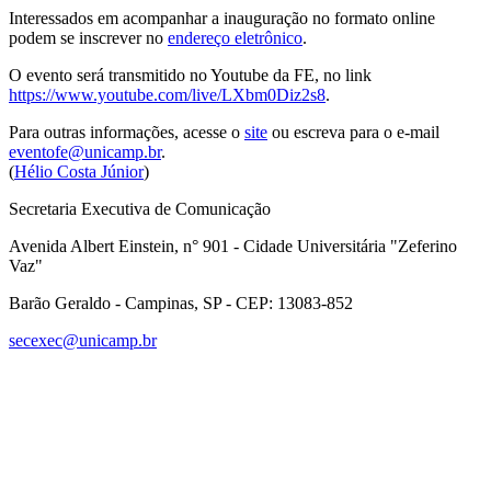
Interessados em acompanhar a inauguração no formato online
podem se inscrever no
endereço eletrônico
.
O evento será transmitido no Youtube da FE, no link
https://www.youtube.com/live/LXbm0Diz2s8
.
Para outras informações, acesse o
site
ou escreva para o e-mail
eventofe@unicamp.br
.
(
Hélio Costa Júnior
)
Secretaria Executiva de Comunicação
Avenida Albert Einstein, n° 901 - Cidade Universitária "Zeferino
Vaz"
Barão Geraldo - Campinas, SP - CEP: 13083-852
secexec@unicamp.br
Link para o Facebook