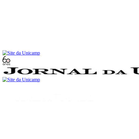
Conteúdo principal
Menu principal
Rodapé
Menu
Buscar