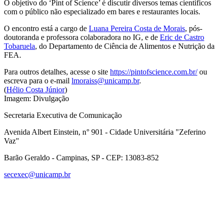
O objetivo do ‘Pint of Science’ é discutir diversos temas científicos
com o público não especializado em bares e restaurantes locais.
O encontro está a cargo de
Luana Pereira Costa de Morais
, pós-
doutoranda e professora colaboradora no IG, e de
Eric de Castro
Tobaruela
, do Departamento de Ciência de Alimentos e Nutrição da
FEA.
Para outros detalhes, acesse o site
https://pintofscience.com.br/
ou
escreva para o e-mail
lmoraiss@unicamp.br
.
(
Hélio Costa Júnior
)
Imagem: Divulgação
Secretaria Executiva de Comunicação
Avenida Albert Einstein, n° 901 - Cidade Universitária "Zeferino
Vaz"
Barão Geraldo - Campinas, SP - CEP: 13083-852
secexec@unicamp.br
Link para o Facebook