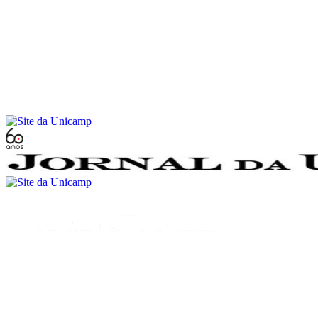
Conteúdo principal
Menu principal
Rodapé
Menu
Buscar