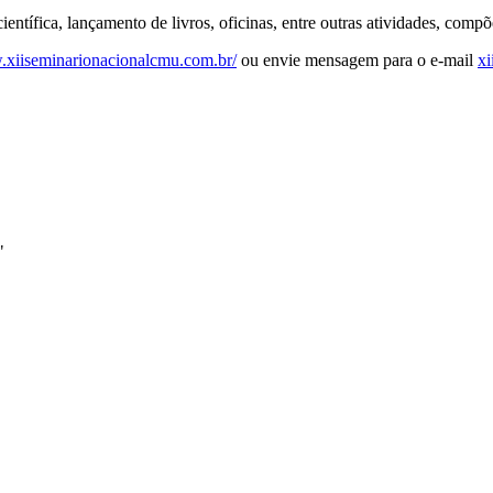
ientífica, lançamento de livros, oficinas, entre outras atividades, com
.xiiseminarionacionalcmu.com.br/
ou envie mensagem para o e-mail
x
"
k
Link para o Linkedin