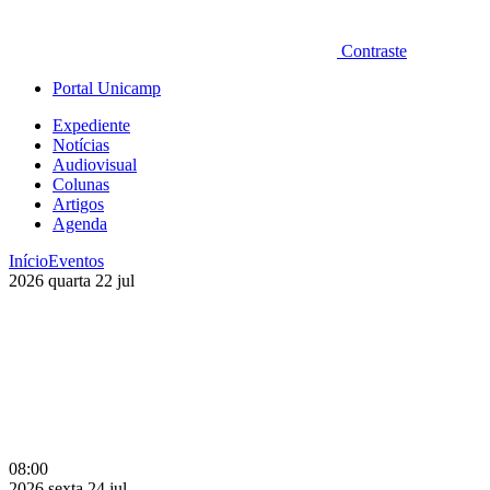
Contraste
Portal Unicamp
Expediente
Notícias
Audiovisual
Colunas
Artigos
Agenda
Início
Eventos
2026
quarta
22
jul
08:00
2026
sexta
24
jul