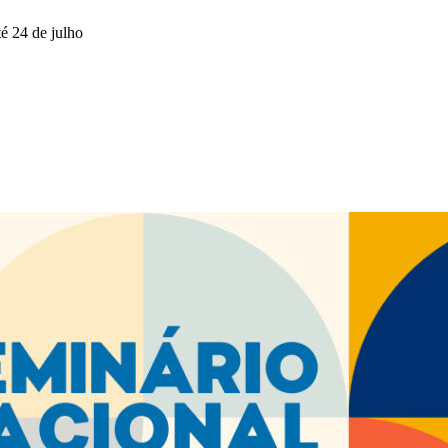
é 24 de julho
da do Google