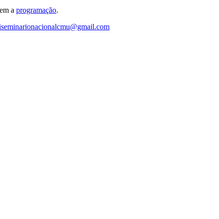
põem a
programação
.
iiseminarionacionalcmu@gmail.com
Link para o Instagram
Link para o Youtub