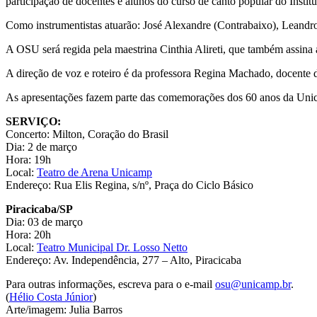
participação de docentes e alunos do curso de canto popular do Instit
Como instrumentistas atuarão: José Alexandre (Contrabaixo), Leandro
A OSU será regida pela maestrina Cinthia Alireti, que também assina a 
A direção de voz e roteiro é da professora Regina Machado, docente
As apresentações fazem parte das comemorações dos 60 anos da Uni
SERVIÇO:
Concerto: Milton, Coração do Brasil
Dia: 2 de março
Hora: 19h
Local:
Teatro de Arena Unicamp
Endereço: Rua Elis Regina, s/nº, Praça do Ciclo Básico
Piracicaba/SP
Dia: 03 de março
Hora: 20h
Local:
Teatro Municipal Dr. Losso Netto
Endereço: Av. Independência, 277 – Alto, Piracicaba
Para outras informações, escreva para o e-mail
osu@unicamp.br
.
(
Hélio Costa Júnior
)
Arte/imagem: Julia Barros