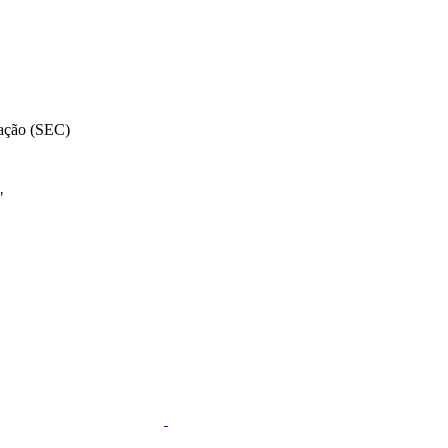
cação (SEC)
"
k
Link para o Linkedin