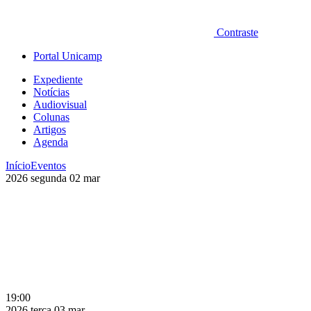
Contraste
Portal Unicamp
Expediente
Notícias
Audiovisual
Colunas
Artigos
Agenda
Início
Eventos
2026
segunda
02
mar
19:00
2026
terça
03
mar