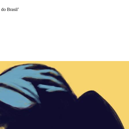
 do Brasil’
da do Google