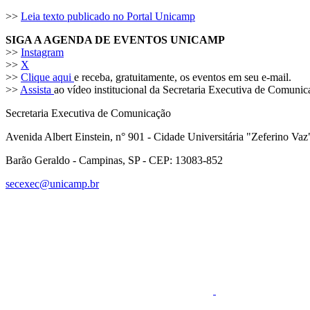
>>
Leia texto publicado no Portal Unicamp
SIGA A AGENDA DE EVENTOS UNICAMP
>>
Instagram
>>
X
>>
Clique aqui
e receba, gratuitamente, os eventos em seu e-mail.
>>
Assista
ao vídeo institucional da Secretaria Executiva de Comuni
Secretaria Executiva de Comunicação
Avenida Albert Einstein, n° 901 - Cidade Universitária "Zeferino Vaz
Barão Geraldo - Campinas, SP - CEP: 13083-852
secexec@unicamp.br
Link para o Faceboo
Link para o RSS