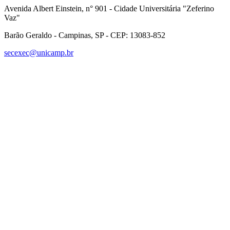
Avenida Albert Einstein, n° 901 - Cidade Universitária "Zeferino
Vaz"
Barão Geraldo - Campinas, SP - CEP: 13083-852
secexec@unicamp.br
Link para o Facebook
Link para o Linkedin
Link para o Instagram