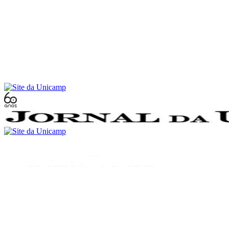
Conteúdo principal
Menu principal
Rodapé
Menu
Buscar