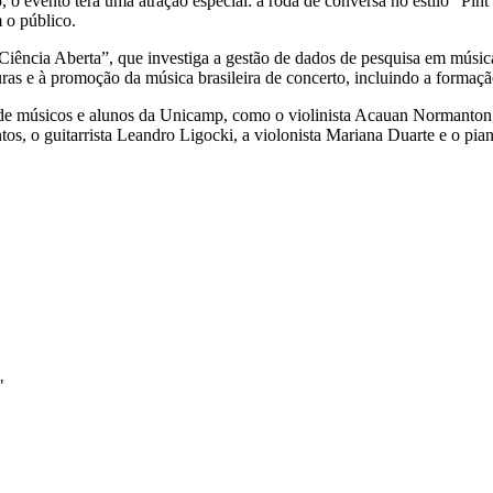
o evento terá uma atração especial: a roda de conversa no estilo “Pi
 o público.
iência Aberta”, que investiga a gestão de dados de pesquisa em música
s e à promoção da música brasileira de concerto, incluindo a formaçã
e músicos e alunos da Unicamp, como o violinista Acauan Normanton, o
, o guitarrista Leandro Ligocki, a violonista Mariana Duarte e o piani
"
k
Link para o Linkedin