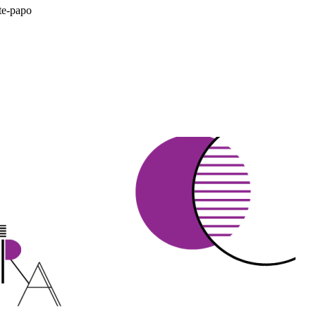
te-papo
da do Google