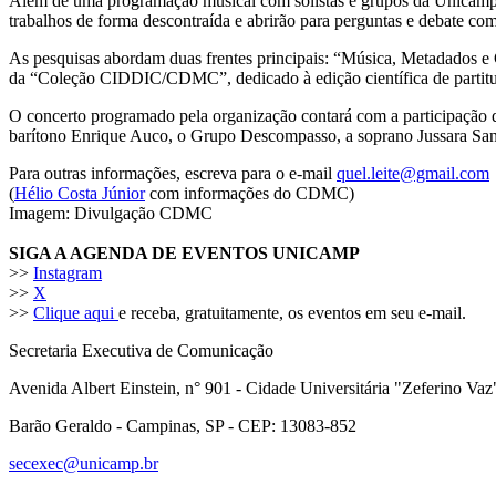
Além de uma programação musical com solistas e grupos da Unicamp, 
trabalhos de forma descontraída e abrirão para perguntas e debate com
As pesquisas abordam duas frentes principais: “Música, Metadados e C
da “Coleção CIDDIC/CDMC”, dedicado à edição científica de partitura
O concerto programado pela organização contará com a participação d
barítono Enrique Auco, o Grupo Descompasso, a soprano Jussara Santos
Para outras informações, escreva para o e-mail
quel.leite@gmail.com
(
Hélio Costa Júnior
com informações do CDMC)
Imagem: Divulgação CDMC
SIGA A AGENDA DE EVENTOS UNICAMP
>>
Instagram
>>
X
>>
Clique aqui
e receba, gratuitamente, os eventos em seu e-mail.
Secretaria Executiva de Comunicação
Avenida Albert Einstein, n° 901 - Cidade Universitária "Zeferino Vaz
Barão Geraldo - Campinas, SP - CEP: 13083-852
secexec@unicamp.br
Link para o Faceboo