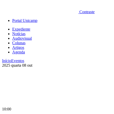
Contraste
Portal Unicamp
Expediente
Notícias
Audiovisual
Colunas
Artigos
Agenda
Início
Eventos
2025
quarta
08
out
10:00