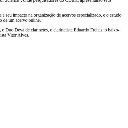
nt of Science”, onde pesquisadores do CDMC apresentarão seus
 e seu impacto na organização de acervos especializado, e o estudo
o de um acervo online.
 Duo Deya de clarinetes, o clarinetista Eduardo Freitas, o baixo-
sta Vitor Alves.
Link para o Instagram
Link para o Youtub