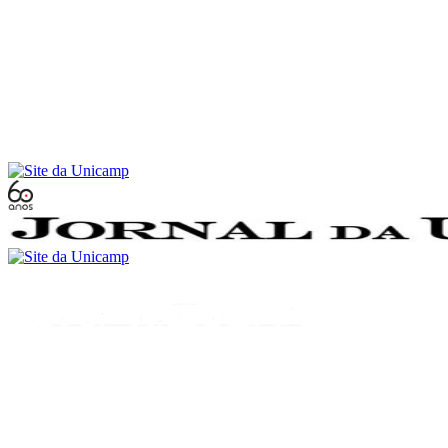
Conteúdo principal
Menu principal
Rodapé
Menu
Buscar