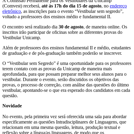
A Comissão Permanente para os Vestibulares da Unicamp
(Comvest) receberá,
até às 17h do dia 15 de agosto
, no
endereço
eletrônico
, as inscrições para o evento “Vestibular sem segredo”,
voltado a professores dos ensinos médio e fundamental II.
O encontro será realizado dia
30 de agosto
, de maneira online. Os
inscritos irão participar de oficinas sobre as diferentes provas do
Vestibular Unicamp.
Além de professores dos ensinos fundamental II e médio, estudantes
de graduação e de pós-graduação também poderão se inscrever.
O “Vestibular sem Segredo” é uma oportunidade para os professores
terem contato com as provas da Unicamp de maneira mais
aprofundada, para que possam preparar melhor seus alunos para o
vestibular. Durante o evento, serão discutidos os objetivos das
provas, o processo de correção, com análise das questões do último
vestibular, apontando-se o que era esperado dos candidatos em cada
questão.
Novidade
No evento, pela primeira vez será oferecida uma sala para abordar
especificamente as questões
Intradisciplinares de Linguagens,
que
relacionam em uma mesma questão, leitura, produção textual e
reflexão sobre a língua/as linguagens, de modo que os