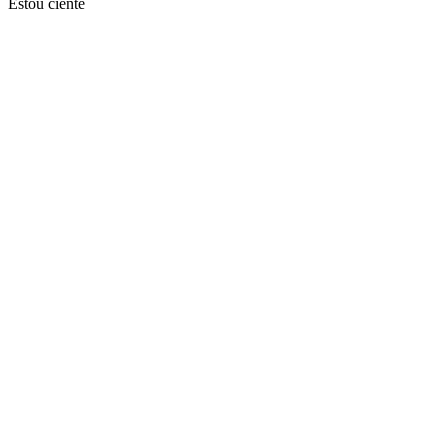
Estou ciente
Ir para o topo