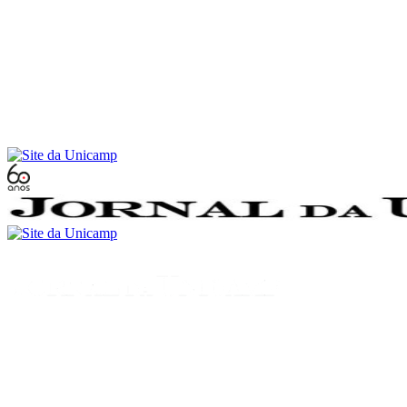
Conteúdo principal
Menu principal
Rodapé
Menu
Buscar