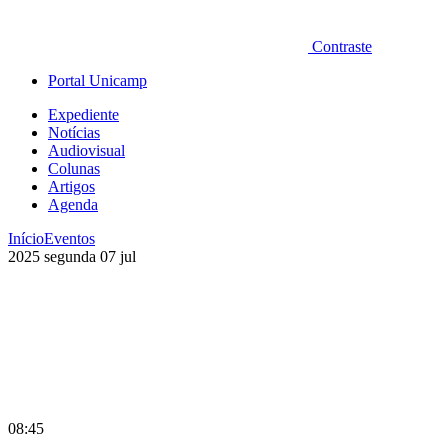
Contraste
Portal Unicamp
Expediente
Notícias
Audiovisual
Colunas
Artigos
Agenda
Início
Eventos
2025
segunda
07
jul
08:45