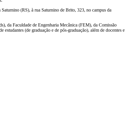
s.
 Saturnino (RS), à rua Saturnino de Brito, 323, no campus da
ods), da Faculdade de Engenharia Mecânica (FEM), da Comissão
de estudantes (de graduação e de pós-graduação), além de docentes e
Link para o Instagram
Link para o Youtub