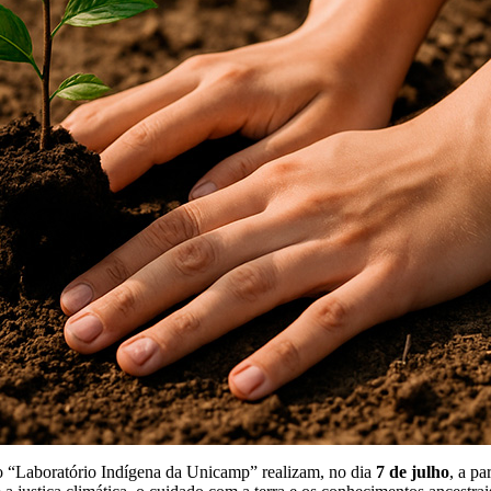
ão “Laboratório Indígena da Unicamp” realizam, no dia
7 de julho
, a pa