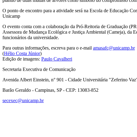
plantio de duas mudas de árvores como símbolo do compromisso com a 
O ponto de encontro para a atividade será na Escola de Educação Cor
Unicamp
O evento conta com a colaboração da Pró-Reitoria de Graduação (P
Assessora de Mudança Ecológica e Justiça Ambiental (Cameja), da Edu
funcionários da universidade.
Para outras informações, escreva para o e-mail
amasafc@unicamp.br
(
Hélio Costa Júnior
)
Edição de imagens:
Paulo Cavalheri
Secretaria Executiva de Comunicação
Avenida Albert Einstein, n° 901 - Cidade Universitária "Zeferino Vaz
Barão Geraldo - Campinas, SP - CEP: 13083-852
secexec@unicamp.br
Link para o Faceboo