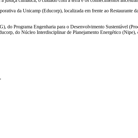
justiça climática, o cuidado com a terra e os conhecimentos ancestrai
porativa da Unicamp (Educorp), localizada em frente ao Restaurante da
RG), do Programa Engenharia para o Desenvolvimento Sustentável (Pr
corp, do Núcleo Interdisciplinar de Planejamento Energético (Nipe), 
"
k
Link para o Linkedin