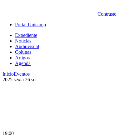
Contraste
Portal Unicamp
Expediente
Notícias
Audiovisual
Colunas
Artigos
Agenda
Início
Eventos
2025
sexta
26
set
19:00