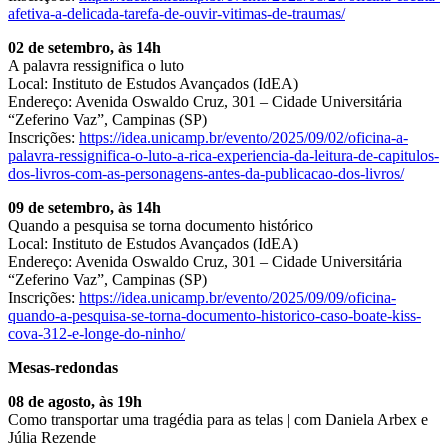
afetiva-a-delicada-tarefa-de-ouvir-vitimas-de-traumas/
02 de setembro, às 14h
A palavra ressignifica o luto
Local: Instituto de Estudos Avançados (IdEA)
Endereço: Avenida Oswaldo Cruz, 301 – Cidade Universitária
“Zeferino Vaz”, Campinas (SP)
Inscrições:
https://idea.unicamp.br/evento/2025/09/02/oficina-a-
palavra-ressignifica-o-luto-a-rica-experiencia-da-leitura-de-capitulos-
dos-livros-com-as-personagens-antes-da-publicacao-dos-livros/
09 de setembro, às 14h
Quando a pesquisa se torna documento histórico
Local: Instituto de Estudos Avançados (IdEA)
Endereço: Avenida Oswaldo Cruz, 301 – Cidade Universitária
“Zeferino Vaz”, Campinas (SP)
Inscrições:
https://idea.unicamp.br/evento/2025/09/09/oficina-
quando-a-pesquisa-se-torna-documento-historico-caso-boate-kiss-
cova-312-e-longe-do-ninho/
Mesas-redondas
08 de agosto, às 19h
Como transportar uma tragédia para as telas | com Daniela Arbex e
Júlia Rezende