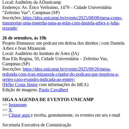
Local: Auditório da ADunicamp
Endereço: Av. Érico Veríssimo, 1479 – Cidade Universitária
“Zeferino Vaz”, Campinas (SP)
Inscrições:
https://idea.unicamp.br/evento/2025/08/08/mesa-como-
transportar-uma-tragedia-para-as-telas-com-daniela-arbex-e-julia-
rezende/
26 de setembro, às 19h
Projeto Humanos: um podcast em defesa dos direitos | com Daniela
Arbex e Ivan Mizanzuk
Local: Auditório do Instituto de Artes (IA)
Rua Elis Regina, 50, Cidade Universitária – Zeferino Vaz,
Campinas (SP)
Inscrições:
https://idea.unicamp.br/evento/2025/09/26/mesa-
redonda-com-ivan-mizanzuk-criador-do-podcast-que-inspirou-a-
serieo-caso-evandro-indicada-ao-emmy/
(
Hélio Costa Júnior
com informações do IdEA)
Edição de imagens:
Paulo Cavalheri
SIGA A AGENDA DE EVENTOS UNICAMP
>>
Instagram
>>
X
>>
Clique aqui
e receba, gratuitamente, os eventos em seu e-mail
Secretaria Executiva de Comunicação