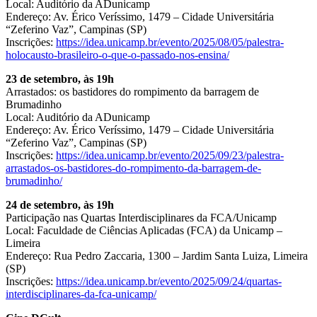
Local: Auditório da ADunicamp
Endereço: Av. Érico Veríssimo, 1479 – Cidade Universitária
“Zeferino Vaz”, Campinas (SP)
Inscrições:
https://idea.unicamp.br/evento/2025/08/05/palestra-
holocausto-brasileiro-o-que-o-passado-nos-ensina/
23 de setembro, às 19h
Arrastados: os bastidores do rompimento da barragem de
Brumadinho
Local: Auditório da ADunicamp
Endereço: Av. Érico Veríssimo, 1479 – Cidade Universitária
“Zeferino Vaz”, Campinas (SP)
Inscrições:
https://idea.unicamp.br/evento/2025/09/23/palestra-
arrastados-os-bastidores-do-rompimento-da-barragem-de-
brumadinho/
24 de setembro, às 19h
Participação nas Quartas Interdisciplinares da FCA/Unicamp
Local: Faculdade de Ciências Aplicadas (FCA) da Unicamp –
Limeira
Endereço: Rua Pedro Zaccaria, 1300 – Jardim Santa Luiza, Limeira
(SP)
Inscrições:
https://idea.unicamp.br/evento/2025/09/24/quartas-
interdisciplinares-da-fca-unicamp/