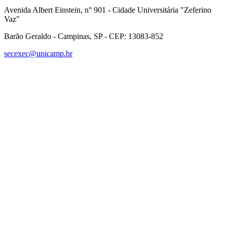
Avenida Albert Einstein, n° 901 - Cidade Universitária "Zeferino
Vaz"
Barão Geraldo - Campinas, SP - CEP: 13083-852
secexec@unicamp.br
Link para o Facebook
Link para o Linkedin
Link para o Instagram