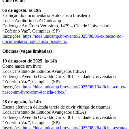
Cine DCult
06 de agosto, às 19h
Exibição do documentário Holocausto brasileiro
Local: Auditório da ADunicamp
Endereço: Av. Érico Veríssimo, 1479 – Cidade Universitária
“Zeferino Vaz”, Campinas (SP)
Inscrições:
https://idea.unicamp.br/evento/2025/08/06/exibicao-do-
documentario-holocausto-brasileiro/
Oficinas (vagas limitadas)
19 de agosto de 2025, às 14h
Como nasce um livro
Local: Instituto de Estudos Avançados (IdEA)
Endereço: Avenida Oswaldo Cruz, 301 – Cidade Universitária
“Zeferino Vaz”, Campinas (SP)
Inscrições:
https://idea.unicamp.br/evento/2025/08/19/oficina-como-
nasce-um-livro-com-daniela-arbex/
26 de agosto, às 14h
Escuta afetiva: a delicada tarefa de ouvir vítimas de traumas
Local: Instituto de Estudos Avançados (IdEA)
Endereço: Avenida Oswaldo Cruz, 301 – Cidade Universitária
“Zeferino Vaz”, Campinas (SP)
Inscrições:
https://idea.unicamp.br/evento/2025/08/26/oficina-escuta-