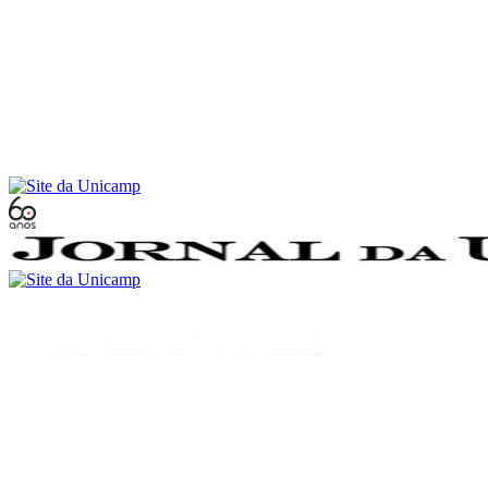
Conteúdo principal
Menu principal
Rodapé
Menu
Buscar