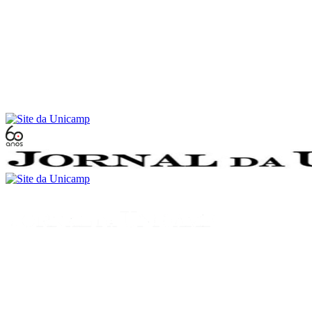
Conteúdo principal
Menu principal
Rodapé
Menu
Buscar