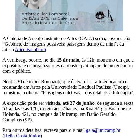
A Galeria de Arte do Instituto de Artes (GAIA) sedia, a exposição
“Gabinete de imagens possíveis: paisagens dentro de mim”, da
artista
Alice Bombardi
.
A vernissage ocorre, no dia
15 de maio
, às 12h, momento em que a
expositora e os organizadores da mostra participam de um encontro
com o público.
No dia 20 de maio, Bombardi, que é ceramista, arte-educadora e
mestranda em Artes pela Universidade Estadual Paulista (Unesp),
ministrará a oficina “Paisagens coletivas – dos retalhos à fotocópia”.
A exposição pode ser visitada,
até 27 de junho
, de segunda a sexta-
feira, das 9 às 17h, exceto aos sábados, na Rua Sérgio Buarque de
Holanda, 421, no campus da Unicamp, em Barão Geraldo,
Campinas (SP).
Para outros detalhes, escreva para o e-mail
gaia@unicamp.br
(
Hélio Costa Júnior
)