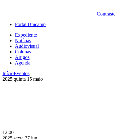
Contraste
Portal Unicamp
Expediente
Notícias
Audiovisual
Colunas
Artigos
Agenda
Início
Eventos
2025
quinta
15
maio
12:00
2025
sexta
27
jun