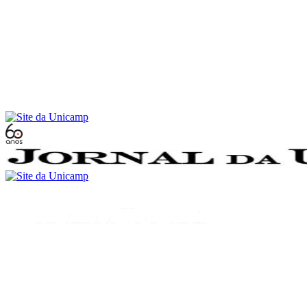
Conteúdo principal
Menu principal
Rodapé
Menu
Buscar