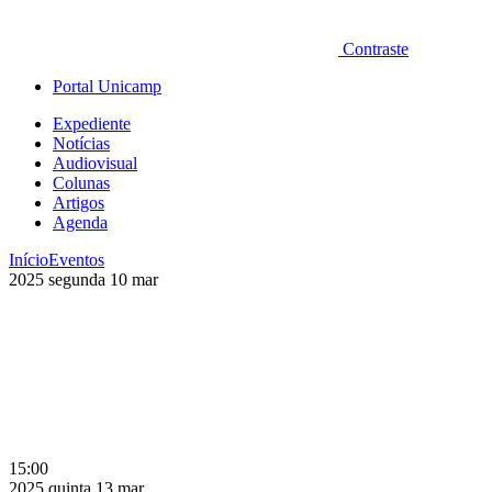
Contraste
Portal Unicamp
Expediente
Notícias
Audiovisual
Colunas
Artigos
Agenda
Início
Eventos
2025
segunda
10
mar
15:00
2025
quinta
13
mar