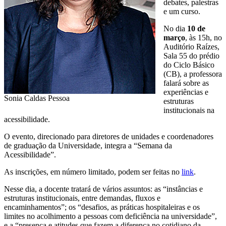
debates, palestras
e um curso.
No dia
10 de
março
, às 15h, no
Auditório Raízes,
Sala 55 do prédio
do Ciclo Básico
(CB), a professora
falará sobre as
experiências e
Sonia Caldas Pessoa
estruturas
institucionais na
acessibilidade.
O evento, direcionado para diretores de unidades e coordenadores
de graduação da Universidade, integra a “Semana da
Acessibilidade”.
As inscrições, em número limitado, podem ser feitas no
link
.
Nesse dia, a docente tratará de vários assuntos: as “instâncias e
estruturas institucionais, entre demandas, fluxos e
encaminhamentos”; os “desafios, as práticas hospitaleiras e os
limites no acolhimento a pessoas com deficiência na universidade”,
e a “presença e atitudes que fazem a diferença no cotidiano da