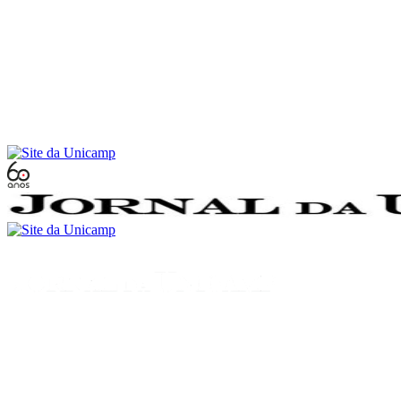
Conteúdo principal
Menu principal
Rodapé
Menu
Buscar