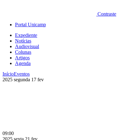
Contraste
Portal Unicamp
Expediente
Notícias
Audiovisual
Colunas
Artigos
Agenda
Início
Eventos
2025
segunda
17
fev
09:00
2025
sexta
21
fev