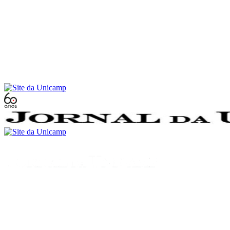
Conteúdo principal
Menu principal
Rodapé
Menu
Buscar