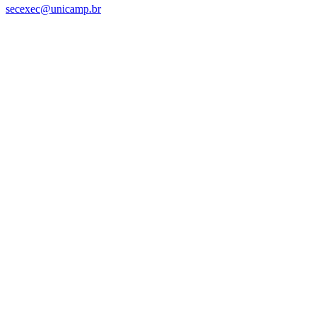
secexec@unicamp.br
Link para o Facebook
Link para o Linkedin
Link para o Instagram