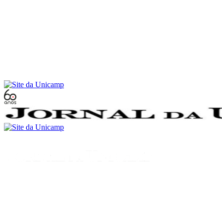
Conteúdo principal
Menu principal
Rodapé
Menu
Buscar