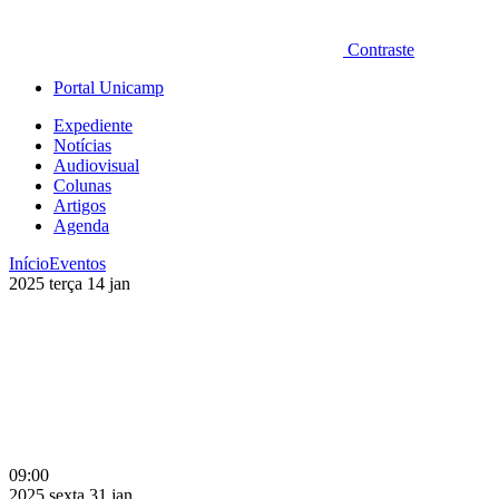
Contraste
Portal Unicamp
Expediente
Notícias
Audiovisual
Colunas
Artigos
Agenda
Início
Eventos
2025
terça
14
jan
09:00
2025
sexta
31
jan