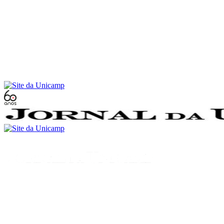
Conteúdo principal
Menu principal
Rodapé
Menu
Buscar