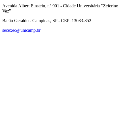
Avenida Albert Einstein, n° 901 - Cidade Universitária "Zeferino
Vaz"
Barão Geraldo - Campinas, SP - CEP: 13083-852
secexec@unicamp.br
Link para o Facebook
Link para o Linkedin
Link para o Instagram