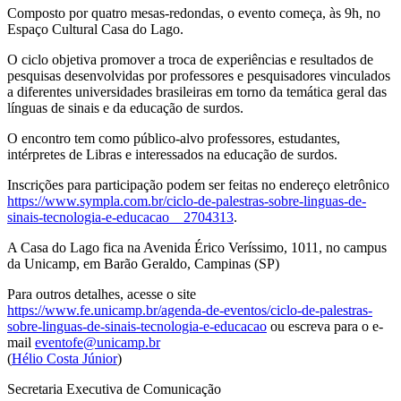
Composto por quatro mesas-redondas, o evento começa, às 9h, no
Espaço Cultural Casa do Lago.
O ciclo objetiva promover a troca de experiências e resultados de
pesquisas desenvolvidas por professores e pesquisadores vinculados
a diferentes universidades brasileiras em torno da temática geral das
línguas de sinais e da educação de surdos.
O encontro tem como público-alvo professores, estudantes,
intérpretes de Libras e interessados na educação de surdos.
Inscrições para participação podem ser feitas no endereço eletrônico
https://www.sympla.com.br/ciclo-de-palestras-sobre-linguas-de-
sinais-tecnologia-e-educacao__2704313
.
A Casa do Lago fica na Avenida Érico Veríssimo, 1011, no campus
da Unicamp, em Barão Geraldo, Campinas (SP)
Para outros detalhes, acesse o site
https://www.fe.unicamp.br/agenda-de-eventos/ciclo-de-palestras-
sobre-linguas-de-sinais-tecnologia-e-educacao
ou escreva para o e-
mail
eventofe@unicamp.br
(
Hélio Costa Júnior
)
Secretaria Executiva de Comunicação