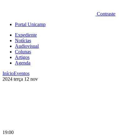
Contraste
Portal Unicamp
Expediente
Notícias
Audiovisual
Colunas
Artigos
Agenda
Início
Eventos
2024
terça
12
nov
19:00