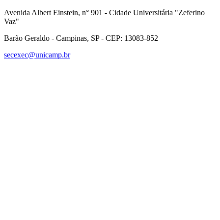
Avenida Albert Einstein, n° 901 - Cidade Universitária "Zeferino
Vaz"
Barão Geraldo - Campinas, SP - CEP: 13083-852
secexec@unicamp.br
Link para o Facebook
Link para o Linkedin
Link para o Instagram