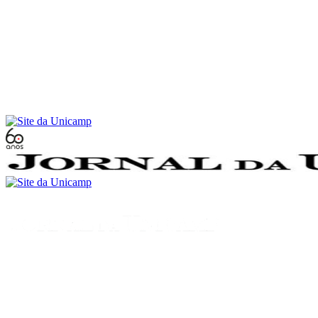
Conteúdo principal
Menu principal
Rodapé
Menu
Buscar