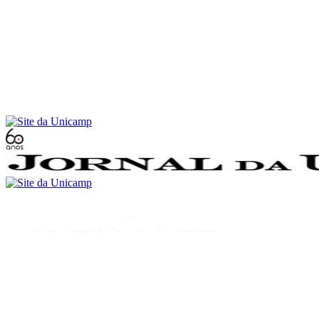
Conteúdo principal
Menu principal
Rodapé
Menu
Buscar