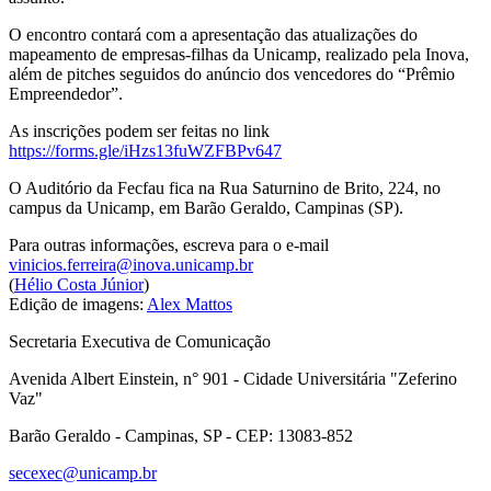
O encontro contará com a apresentação das atualizações do
mapeamento de empresas-filhas da Unicamp, realizado pela Inova,
além de pitches seguidos do anúncio dos vencedores do “Prêmio
Empreendedor”.
As inscrições podem ser feitas no link
https://forms.gle/iHzs13fuWZFBPv647
O Auditório da Fecfau fica na Rua Saturnino de Brito, 224, no
campus da Unicamp, em Barão Geraldo, Campinas (SP).
Para outras informações, escreva para o e-mail
vinicios.ferreira@inova.unicamp.br
(
Hélio Costa Júnior
)
Edição de imagens:
Alex Mattos
Secretaria Executiva de Comunicação
Avenida Albert Einstein, n° 901 - Cidade Universitária "Zeferino
Vaz"
Barão Geraldo - Campinas, SP - CEP: 13083-852
secexec@unicamp.br